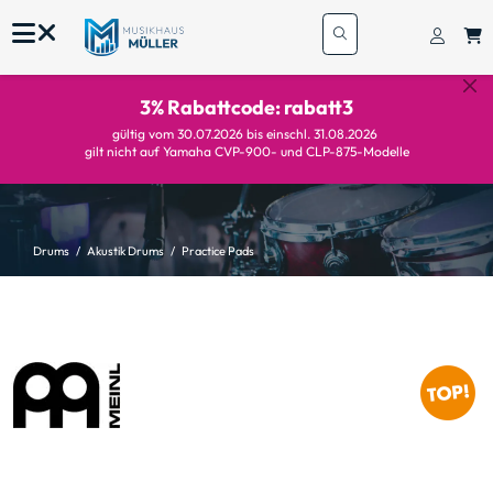
3% Rabattcode: rabatt3
gültig vom 30.07.2026 bis einschl. 31.08.2026
gilt nicht auf Yamaha CVP-900- und CLP-875-Modelle
Drums
Akustik Drums
Practice Pads