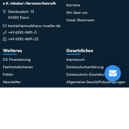
e.K. Inhaber: Hermann Konrath
Karriere
Steinbockstr. 13
Wir über uns
54550 Daun
Unser Showroom
kontakt@musikhaus-mueller.de
+49 6592-9691-0
+49 6592-9691-23
Weiteres
Gesetzliches
0% Finanzierung
Impressum
Meinl MPP-6 Practice Pad
Festinstallationen
Datenschutzerklärung
Lieferung in 1-5 Tagen*
Fohhn
Datenschutz-Einstellungen
Momentan nicht testbereit.
Newsletter
Allgemeine Geschäftsbedingungen
Professionelle Kinobeschallung
Hinweise zur Batterieentsorgung
Rechnungskauf für Schulen und
Widerrufsrecht
Behörden
Vertrag widerrufen
Schulmusik und Bläserklasse
Zahlung und Versand
Sitemap
Erklärung zur Barrierefreiheit