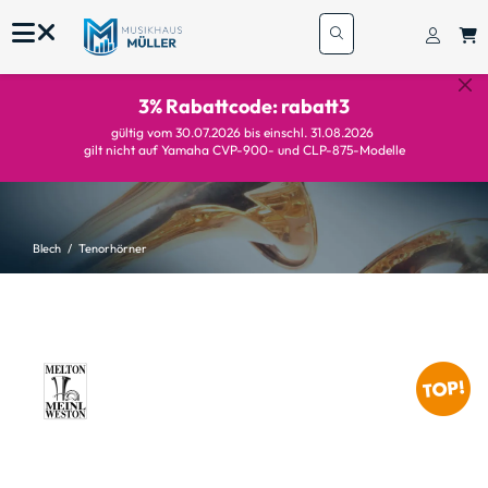
3% Rabattcode: rabatt3
gültig vom 30.07.2026 bis einschl. 31.08.2026
gilt nicht auf Yamaha CVP-900- und CLP-875-Modelle
Blech
Tenorhörner