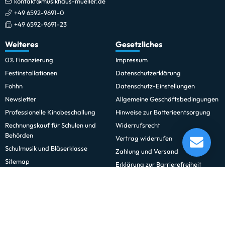
kontakt@musikhaus-mueller.de
+49 6592-9691-0
+49 6592-9691-23
Weiteres
Gesetzliches
0% Finanzierung
Impressum
Festinstallationen
Datenschutzerklärung
Fohhn
Datenschutz-Einstellungen
Newsletter
Allgemeine Geschäftsbedingungen
Professionelle Kinobeschallung
Hinweise zur Batterieentsorgung
Rechnungskauf für Schulen und
Widerrufsrecht
Melton MAT24 MeisterArt Tenor Horn
Behörden
Vertrag widerrufen
Lieferung in 5 - 9 Tagen*
Schulmusik und Bläserklasse
Momentan nicht testbereit.
Zahlung und Versand
Sitemap
Erklärung zur Barrierefreiheit
Vertrag widerrufen
Öffnungszeiten
Newsletter
Hier zum Newsletter anmelden
Montag-Freitag