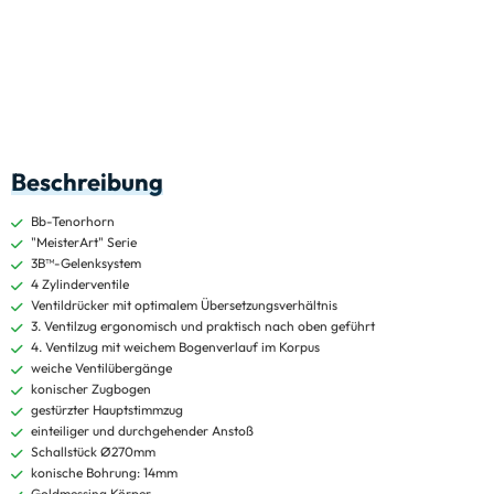
Beschreibung
Bb-Tenorhorn
"MeisterArt" Serie
3B™-Gelenksystem
4 Zylinderventile
Ventildrücker mit optimalem Übersetzungsverhältnis
3. Ventilzug ergonomisch und praktisch nach oben geführt
4. Ventilzug mit weichem Bogenverlauf im Korpus
weiche Ventilübergänge
konischer Zugbogen
gestürzter Hauptstimmzug
einteiliger und durchgehender Anstoß
Schallstück Ø270mm
konische Bohrung: 14mm
Goldmessing Körper