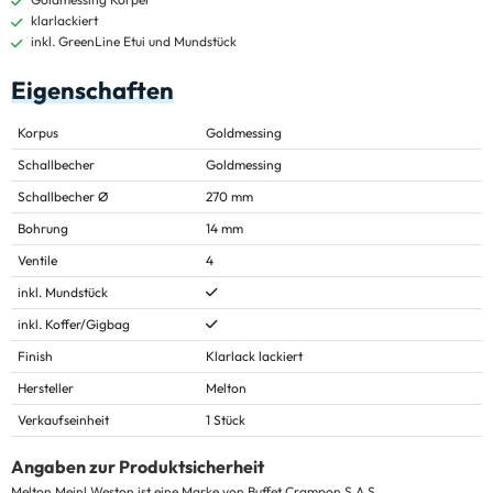
klarlackiert
inkl. GreenLine Etui und Mundstück
Eigenschaften
Korpus
Goldmessing
Schallbecher
Goldmessing
Schallbecher Ø
270 mm
Bohrung
14 mm
Ventile
4
inkl. Mundstück
inkl. Koffer/Gigbag
Finish
Klarlack lackiert
Hersteller
Melton
Verkaufseinheit
1 Stück
Angaben zur Produktsicherheit
Melton Meinl Weston ist eine Marke von Buffet Crampon S.A.S.