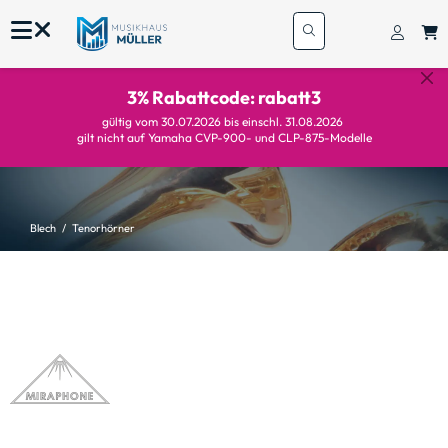
3% Rabattcode: rabatt3
gültig vom 30.07.2026 bis einschl. 31.08.2026
gilt nicht auf Yamaha CVP-900- und CLP-875-Modelle
Blech
Tenorhörner