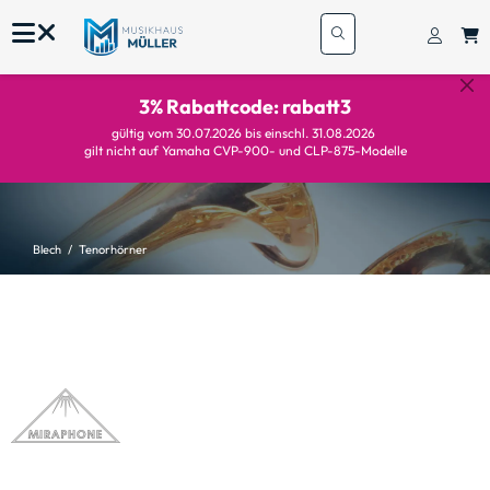
3% Rabattcode: rabatt3
gültig vom 30.07.2026 bis einschl. 31.08.2026
gilt nicht auf Yamaha CVP-900- und CLP-875-Modelle
Blech
Tenorhörner