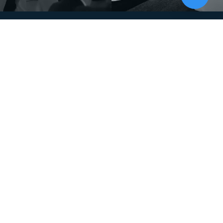
Momentan nicht testbereit.
Musikhaus
Informationen
Musikhaus Johann Sebastian Müller
Kontakt
e.K. Inhaber: Hermann Konrath
Karriere
Steinbockstr. 13
Wir über uns
54550 Daun
Unser Showroom
kontakt@musikhaus-mueller.de
+49 6592-9691-0
+49 6592-9691-23
Weiteres
Gesetzliches
0% Finanzierung
Impressum
Festinstallationen
Datenschutzerklärung
Fohhn
Datenschutz-Einstellungen
Newsletter
Allgemeine Geschäftsbedingungen
Professionelle Kinobeschallung
Hinweise zur Batterieentsorgung