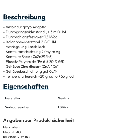
Beschreibung
- Verbindungstyp Adapter
- Durchgangswiderstand _< 3 m OHM
- Durchschlagsfestigkeit 1,5 kVdc
- Isolationswiderstand 2 G OHM
- Verriegelung Latch lock
- Kontaktbeschichtung 2 (my)m Ag
- Kontakte Brass (CuZn39Pb3)
- Einsatz Polyamide (PA 6.6 30 % GR)
- Gehäuse Zinc diecast (ZnAl4Cu1)
- Gehäusebeschichtung gal Cu/Ni
- Temperaturbereich -20 grad to +65 grad
Eigenschaften
Hersteller
Neutrik
Verkaufseinheit
1 Stück
Angaben zur Produktsicherheit
Hersteller:
Neutrik AG
Im alten Riet 143