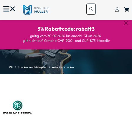
3% Rabattcode: rabatt3
gültig vom 30.07.2026 bis einschl. 31.08.2026
gilt nicht auf Yamaha CVP-900- und CLP-875-Modelle
PA
Stecker und Adapter
Adapterstecker