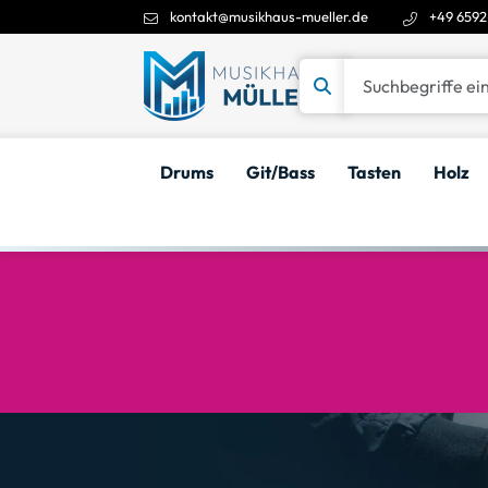
kontakt@musikhaus-mueller.de
+49 6592
Suchbegriffe eingeben
Drums
Git/Bass
Tasten
Holz