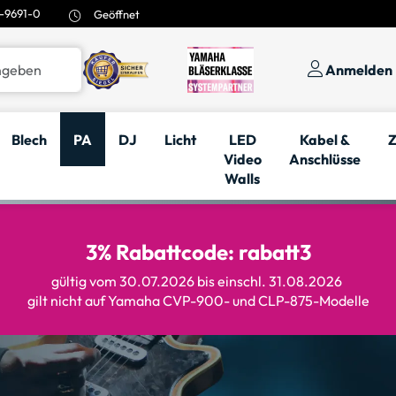
-9691-0
Geöffnet
Anmelden
Blech
PA
DJ
Licht
LED
Kabel &
Z
Video
Anschlüsse
Walls
3% Rabattcode: rabatt3
gültig vom 30.07.2026 bis einschl. 31.08.2026
gilt nicht auf Yamaha CVP-900- und CLP-875-Modelle