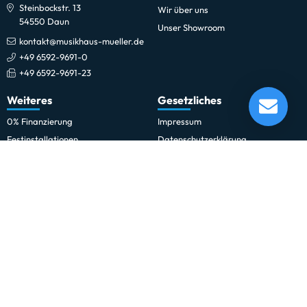
Steinbockstr. 13
Wir über uns
54550 Daun
Unser Showroom
kontakt@musikhaus-mueller.de
+49 6592-9691-0
+49 6592-9691-23
Neutrik NL4FXX-W-S Speakon Kabelstecker 4pol
Weiteres
Gesetzliches
Lieferung in 1-5 Tagen*
Im Showroom testbereit!
0% Finanzierung
Impressum
Festinstallationen
Datenschutzerklärung
Fohhn
Datenschutz-Einstellungen
Newsletter
Allgemeine Geschäftsbedingungen
Professionelle Kinobeschallung
Hinweise zur Batterieentsorgung
Rechnungskauf für Schulen und
Widerrufsrecht
Behörden
Vertrag widerrufen
Schulmusik und Bläserklasse
Zahlung und Versand
Sitemap
Erklärung zur Barrierefreiheit
Vertrag widerrufen