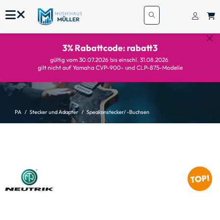
3% Rabattcode: rabatt3
gültig vom 30.07.2026 bis einschl. 31.08.2026
gilt nicht auf Yamaha CVP-900- und CLP-875-Modelle
PA
Stecker und Adapter
Speakonstecker/ -Buchsen