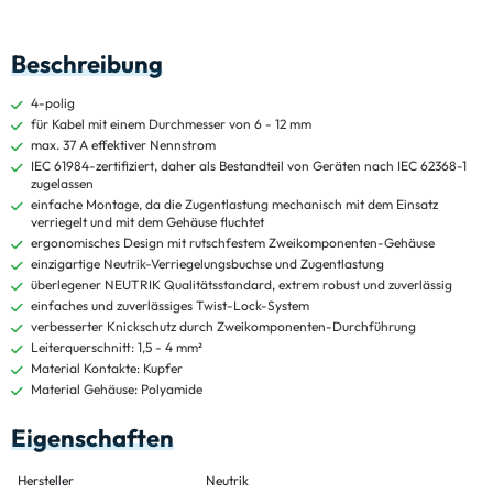
Beschreibung
4-polig
für Kabel mit einem Durchmesser von 6 - 12 mm
max. 37 A effektiver Nennstrom
IEC 61984-zertifiziert, daher als Bestandteil von Geräten nach IEC 62368-1
zugelassen
einfache Montage, da die Zugentlastung mechanisch mit dem Einsatz
verriegelt und mit dem Gehäuse fluchtet
ergonomisches Design mit rutschfestem Zweikomponenten-Gehäuse
einzigartige Neutrik-Verriegelungsbuchse und Zugentlastung
überlegener NEUTRIK Qualitätsstandard, extrem robust und zuverlässig
einfaches und zuverlässiges Twist-Lock-System
verbesserter Knickschutz durch Zweikomponenten-Durchführung
Leiterquerschnitt: 1,5 - 4 mm²
Material Kontakte: Kupfer
Material Gehäuse: Polyamide
Eigenschaften
Hersteller
Neutrik