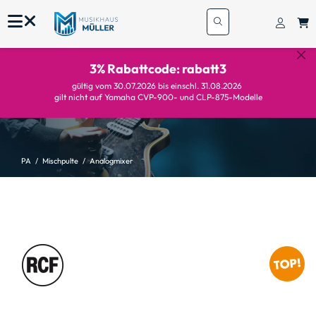
3% Rabattcode: rabatt3
gültig vom 30.07.2026 bis einschl. 31.08.2026
gilt nicht auf Yamaha CVP-900- und CLP-875-Modelle
PA
Mischpulte
Analogmixer