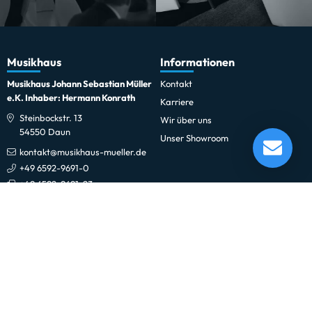
Musikhaus
Informationen
Musikhaus Johann Sebastian Müller
Kontakt
e.K. Inhaber: Hermann Konrath
Karriere
Steinbockstr. 13
Wir über uns
RCF F 10XR
54550 Daun
Unser Showroom
Lieferung in 1-5 Tagen*
kontakt@musikhaus-mueller.de
Im Showroom testbereit!
+49 6592-9691-0
+49 6592-9691-23
Weiteres
Gesetzliches
0% Finanzierung
Impressum
Festinstallationen
Datenschutzerklärung
Fohhn
Datenschutz-Einstellungen
Newsletter
Allgemeine Geschäftsbedingungen
Professionelle Kinobeschallung
Hinweise zur Batterieentsorgung