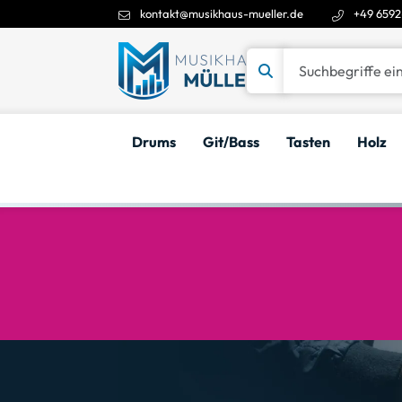
kontakt@musikhaus-mueller.de
+49 6592
Suchbegriffe eingeben
Drums
Git/Bass
Tasten
Holz