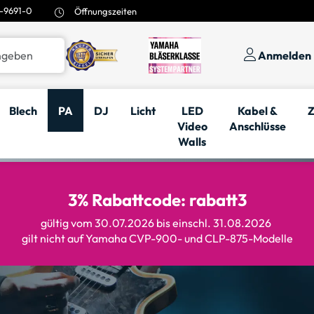
-9691-0
Öffnungszeiten
Anmelden
Blech
PA
DJ
Licht
LED
Kabel &
Z
Video
Anschlüsse
Walls
3% Rabattcode: rabatt3
gültig vom 30.07.2026 bis einschl. 31.08.2026
gilt nicht auf Yamaha CVP-900- und CLP-875-Modelle