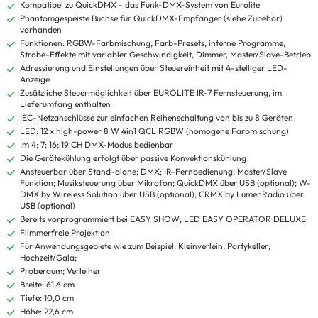
Kompatibel zu QuickDMX - das Funk-DMX-System von Eurolite
Phantomgespeiste Buchse für QuickDMX-Empfänger (siehe Zubehör)
vorhanden
Funktionen: RGBW-Farbmischung, Farb-Presets, interne Programme,
Strobe-Effekte mit variabler Geschwindigkeit, Dimmer, Master/Slave-Betrieb
Adressierung und Einstellungen über Steuereinheit mit 4-stelliger LED-
Anzeige
Zusätzliche Steuermöglichkeit über EUROLITE IR-7 Fernsteuerung, im
Lieferumfang enthalten
IEC-Netzanschlüsse zur einfachen Reihenschaltung von bis zu 8 Geräten
LED: 12 x high-power 8 W 4in1 QCL RGBW (homogene Farbmischung)
Im 4; 7; 16; 19 CH DMX-Modus bedienbar
Die Gerätekühlung erfolgt über passive Konvektionskühlung
Ansteuerbar über Stand-alone; DMX; IR-Fernbedienung; Master/Slave
Funktion; Musiksteuerung über Mikrofon; QuickDMX über USB (optional); W-
DMX by Wireless Solution über USB (optional); CRMX by LumenRadio über
USB (optional)
Bereits vorprogrammiert bei EASY SHOW; LED EASY OPERATOR DELUXE
Flimmerfreie Projektion
Für Anwendungsgebiete wie zum Beispiel: Kleinverleih; Partykeller;
Hochzeit/Gala;
Proberaum; Verleiher
Breite: 61,6 cm
Tiefe: 10,0 cm
Höhe: 22,6 cm