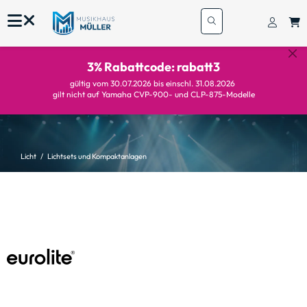
3% Rabattcode: rabatt3
gültig vom 30.07.2026 bis einschl. 31.08.2026
gilt nicht auf Yamaha CVP-900- und CLP-875-Modelle
Licht
Lichtsets und Kompaktanlagen