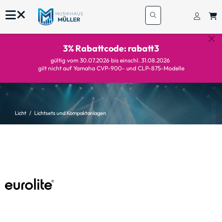
3% Rabattcode: rabatt3
gültig vom 30.07.2026 bis einschl. 31.08.2026
gilt nicht auf Yamaha CVP-900- und CLP-875-Modelle
Licht
Lichtsets und Kompaktanlagen