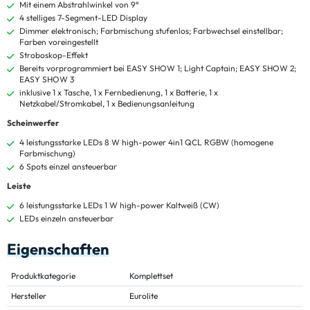
Mit einem Abstrahlwinkel von 9°
4 stelliges 7-Segment-LED Display
Dimmer elektronisch; Farbmischung stufenlos; Farbwechsel einstellbar;
Farben voreingestellt
Stroboskop-Effekt
Bereits vorprogrammiert bei EASY SHOW 1; Light Captain; EASY SHOW 2;
EASY SHOW 3
inklusive 1 x Tasche, 1 x Fernbedienung, 1 x Batterie, 1 x
Netzkabel/Stromkabel, 1 x Bedienungsanleitung
Scheinwerfer
4 leistungsstarke LEDs 8 W high-power 4in1 QCL RGBW (homogene
Farbmischung)
6 Spots einzel ansteuerbar
Leiste
6 leistungsstarke LEDs 1 W high-power Kaltweiß (CW)
LEDs einzeln ansteuerbar
Eigenschaften
Produktkategorie
Komplettset
Hersteller
Eurolite