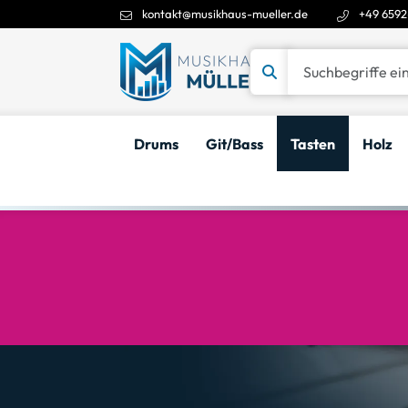
kontakt@musikhaus-mueller.de
+49 6592
Suchbegriffe eingeben
Drums
Git/Bass
Tasten
Holz