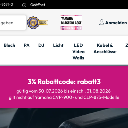
-9691-0
Geöffnet
Anmelden
Blech
PA
DJ
Licht
LED
Kabel &
Z
Video
Anschlüsse
Walls
3% Rabattcode: rabatt3
gültig vom 30.07.2026 bis einschl. 31.08.2026
gilt nicht auf Yamaha CVP-900- und CLP-875-Modelle