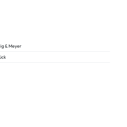
ig & Meyer
tück