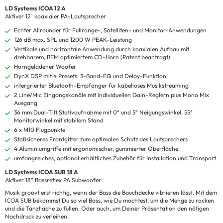
LD Systems ICOA 12 A
Aktiver 12" koaxialer PA-Lautsprecher
Echter Allrounder für Fullrange-, Satelliten- und Monitor-Anwendungen
126 dB max. SPL und 1200 W PEAK-Leistung
Vertikale und horizontale Anwendung durch koaxialen Aufbau mit
drehbarem, BEM optimiertem CD-Horn (Patent beantragt)
Horngeladener Woofer
DynX DSP mit 4 Presets, 3-Band-EQ und Delay-Funktion
intergrierter Bluetooth-Empfänger für kabelloses Musikstreaming
2 Line/Mic Eingangskanäle mit individuellen Gain-Reglern plus Mono Mix
Ausgang
36 mm Dual-Tilt Stativaufnahme mit 0° und 5° Neigungswinkel, 55°
Monitorwinkel mit stabilem Stand
6 x M10 Flugpunkte
Stoßsicheres Frontgitter zum optimalen Schutz des Lautsprechers
4 Aluminiumgriffe mit ergonomischer, gummierter Oberfläche
umfangreiches, optional erhältliches Zubehör für Installation und Transport
LD Systems ICOA SUB 18 A
Aktiver 18" Bassreflex PA Subwoofer
Musik groovt erst richtig, wenn der Bass die Bauchdecke vibrieren lässt. Mit dem
ICOA SUB bekommst Du so viel Bass, wie Du möchtest, um die Menge zu rocken
und die Tanzfläche zu füllen. Oder auch, um Deiner Präsentation den nötigen
Nachdruck zu verleihen.