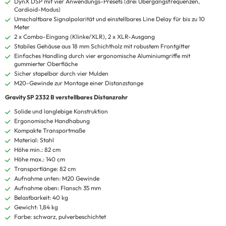
DynX DSP mit vier Anwendungs-Presets (drei Übergangsfrequenzen,
Cardioid-Modus)
Umschaltbare Signalpolarität und einstellbares Line Delay für bis zu 10
Meter
2 x Combo-Eingang (Klinke/XLR), 2 x XLR-Ausgang
Stabiles Gehäuse aus 18 mm Schichtholz mit robustem Frontgitter
Einfaches Handling durch vier ergonomische Aluminiumgriffe mit
gummierter Oberfläche
Sicher stapelbar durch vier Mulden
M20-Gewinde zur Montage einer Distanzstange
Gravity SP 2332 B verstellbares Distanzrohr
Solide und langlebige Konstruktion
Ergonomische Handhabung
Kompakte Transportmaße
Material: Stahl
Höhe min.: 82 cm
Höhe max.: 140 cm
Transportlänge: 82 cm
Aufnahme unten: M20 Gewinde
Aufnahme oben: Flansch 35 mm
Belastbarkeit: 40 kg
Gewicht: 1,84 kg
Farbe: schwarz, pulverbeschichtet