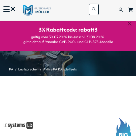
3% Rabattcode: rabatt3
gültig vom 30.07.2026 bis einschl. 31.08.2026
gilt nicht auf Yamaha CVP-900- und CLP-875-Modelle
PA
Lautsprecher
Aktive PA Komplettsets