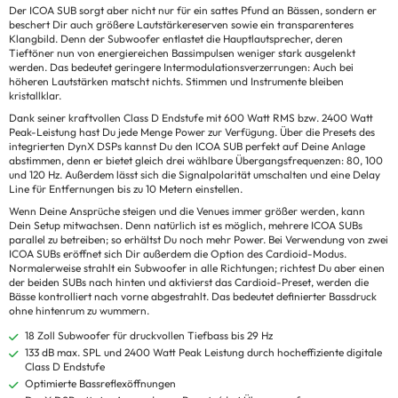
Der ICOA SUB sorgt aber nicht nur für ein sattes Pfund an Bässen, sondern er
beschert Dir auch größere Lautstärkereserven sowie ein transparenteres
Klangbild. Denn der Subwoofer entlastet die Hauptlautsprecher, deren
Tieftöner nun von energiereichen Bassimpulsen weniger stark ausgelenkt
werden. Das bedeutet geringere Intermodulationsverzerrungen: Auch bei
höheren Lautstärken matscht nichts. Stimmen und Instrumente bleiben
kristallklar.
Dank seiner kraftvollen Class D Endstufe mit 600 Watt RMS bzw. 2400 Watt
Peak-Leistung hast Du jede Menge Power zur Verfügung. Über die Presets des
integrierten DynX DSPs kannst Du den ICOA SUB perfekt auf Deine Anlage
abstimmen, denn er bietet gleich drei wählbare Übergangsfrequenzen: 80, 100
und 120 Hz. Außerdem lässt sich die Signalpolarität umschalten und eine Delay
Line für Entfernungen bis zu 10 Metern einstellen.
Wenn Deine Ansprüche steigen und die Venues immer größer werden, kann
Dein Setup mitwachsen. Denn natürlich ist es möglich, mehrere ICOA SUBs
parallel zu betreiben; so erhältst Du noch mehr Power. Bei Verwendung von zwei
ICOA SUBs eröffnet sich Dir außerdem die Option des Cardioid-Modus.
Normalerweise strahlt ein Subwoofer in alle Richtungen; richtest Du aber einen
der beiden SUBs nach hinten und aktivierst das Cardioid-Preset, werden die
Bässe kontrolliert nach vorne abgestrahlt. Das bedeutet definierter Bassdruck
ohne hintenrum zu wummern.
18 Zoll Subwoofer für druckvollen Tiefbass bis 29 Hz
133 dB max. SPL und 2400 Watt Peak Leistung durch hocheffiziente digitale
Class D Endstufe
Optimierte Bassreflexöffnungen