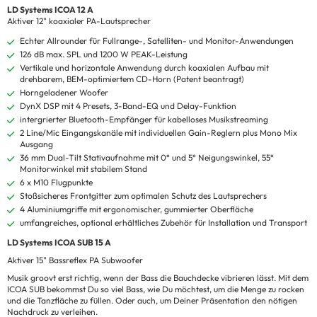
LD Systems ICOA 12 A
Aktiver 12" koaxialer PA-Lautsprecher
Echter Allrounder für Fullrange-, Satelliten- und Monitor-Anwendungen
126 dB max. SPL und 1200 W PEAK-Leistung
Vertikale und horizontale Anwendung durch koaxialen Aufbau mit
drehbarem, BEM-optimiertem CD-Horn (Patent beantragt)
Horngeladener Woofer
DynX DSP mit 4 Presets, 3-Band-EQ und Delay-Funktion
intergrierter Bluetooth-Empfänger für kabelloses Musikstreaming
2 Line/Mic Eingangskanäle mit individuellen Gain-Reglern plus Mono Mix
Ausgang
36 mm Dual-Tilt Stativaufnahme mit 0° und 5° Neigungswinkel, 55°
Monitorwinkel mit stabilem Stand
6 x M10 Flugpunkte
Stoßsicheres Frontgitter zum optimalen Schutz des Lautsprechers
4 Aluminiumgriffe mit ergonomischer, gummierter Oberfläche
umfangreiches, optional erhältliches Zubehör für Installation und Transport
LD Systems ICOA SUB 15 A
Aktiver 15" Bassreflex PA Subwoofer
Musik groovt erst richtig, wenn der Bass die Bauchdecke vibrieren lässt. Mit dem
ICOA SUB bekommst Du so viel Bass, wie Du möchtest, um die Menge zu rocken
und die Tanzfläche zu füllen. Oder auch, um Deiner Präsentation den nötigen
Nachdruck zu verleihen.