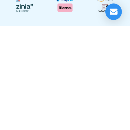
LD Systems ICOA 1215 XL Bluetooth Bundle Set
Lieferung in 1-5 Tagen*
Momentan nicht testbereit.
Festinstallationen
Unser Showroom