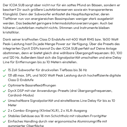
Der ICOA SUB sorgt aber nicht nur für ein sattes Pfund an Bässen, sondern er
beschert Dir auch größere Lautstärkereserven sowie ein transparenteres
Klangbild. Denn der Subwoofer entlastet die Hauptlautsprecher, deren
Tieftöner nun von energiereichen Bassimpulsen weniger stark ausgelenkt
werden. Das bedeutet geringere Intermodulationsverzerrungen: Auch bei
höheren Lautstärken matscht nichts. Stimmen und Instrumente bleiben
kristallklar.
Dank seiner kraftvollen Class D Endstufe mit 400 Watt RMS bzw. 1600 Watt
Peak-Leistung hast Du jede Menge Power zur Verfügung. Über die Presets des
integrierten DynX DSPs kannst Du den ICOA SUB perfekt auf Deine Anlage
abstimmen, denn er bietet gleich drei wählbare Übergangsfrequenzen: 80, 100
und 120 Hz. Außerdem lässt sich die Signalpolarität umschalten und eine Delay
Line für Entfernungen bis zu 10 Metern einstellen.
15 Zoll Subwoofer für druckvollen Tiefbass bis 36 Hz
131 dB max. SPL und 1600 Watt Peak Leistung durch hocheffiziente digitale
Class D Endstufe
Optimierte Bassreflexöffnungen
DynX DSP mit vier Anwendungs-Presets (drei Übergangsfrequenzen,
Cardioid-Modus)
Umschaltbare Signalpolarität und einstellbares Line Delay für bis zu 10
Meter
2 x Combo-Eingang (Klinke/XLR), 2 x XLR-Ausgang
Stabiles Gehäuse aus 18 mm Schichtholz mit robustem Frontgitter
Einfaches Handling durch vier ergonomische Aluminiumgriffe mit
gummierter Oberfläche