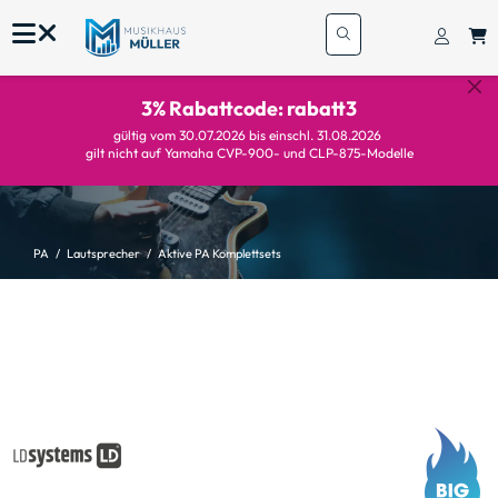
3% Rabattcode: rabatt3
gültig vom 30.07.2026 bis einschl. 31.08.2026
gilt nicht auf Yamaha CVP-900- und CLP-875-Modelle
PA
Lautsprecher
Aktive PA Komplettsets