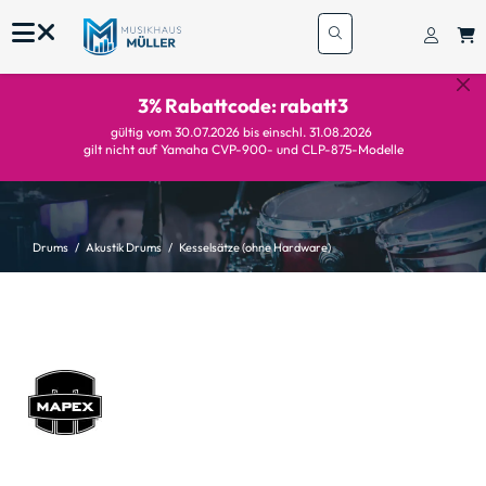
3% Rabattcode: rabatt3
gültig vom 30.07.2026 bis einschl. 31.08.2026
gilt nicht auf Yamaha CVP-900- und CLP-875-Modelle
Drums
Akustik Drums
Kesselsätze (ohne Hardware)