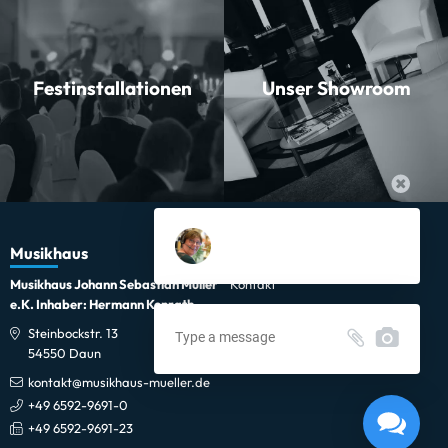
Festinstallationen
Unser Showroom
Musikhaus
Informationen
Musikhaus Johann Sebastian Müller
Kontakt
e.K. Inhaber: Hermann Konrath
Karriere
Steinbockstr. 13
Wir über uns
54550 Daun
Unser Showroom
kontakt@musikhaus-mueller.de
Mapex Black Panther Cherry Bomb Piano Black
+49 6592-9691-0
Lieferung in 1-5 Tagen*
+49 6592-9691-23
Momentan nicht testbereit.