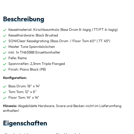
Beschreibung
Kesselmaterial: Kirschbaumholz (Bass Drum 8-lagig | TT/FT 6-lagig)
Kesselhardware: Black Brushed
SONIClear Kesselgratung (Bass Drum / Floor Tom 60° | TT 45°)
Master Tune Spannböckchen
inkl. 1x TH655BB Einzeltomhalter
Felle: Remo
Spannreifen: 2,3mm Triple Flanged
Finish: Piano Black (PB)
Konfiguration:
Bass Drum: 18" x 14"
Tom Tom: 12" x 8"
Floor Tom: 14" x 14"
Hinweis:
Abgebildete Hardware, Snare und Becken nicht im Lieferumfang
enthalten!
Eigenschaften