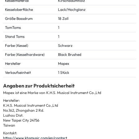
Kesselmaterial
Kirschbaumholz
Kesseloberfläche
Lack/Hochglanz
Größe Bassdrum
18 Zoll
TomToms
1
Stand Toms
1
Farbe (Kessel)
Schwarz
Farbe (Kesselhardware)
Black Brushed
Hersteller
Mapex
Verkaufseinheit
1 Stück
Angaben zur Produktsicherheit
Mapex ist eine Marke von K.H.S. Musical Instrument Co.,Ltd
Hersteller:
K.H.S. Musical Instrument Co.,Ltd
No.162, Zhongshan 2 Rd.
Luzhou Dist.
New Taipei City 24756
Taiwan
Kontakt:
https://www.khsmusic.com/en/contact