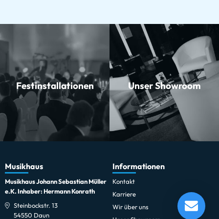
Festinstallationen
Unser Showroom
Musikhaus
Informationen
Musikhaus Johann Sebastian Müller
Kontakt
e.K. Inhaber: Hermann Konrath
Karriere
Tama Starclassic Walnut/Birch WBS42S-PBK
Steinbockstr. 13
Wir über uns
Lieferung in 1-5 Tagen*
Momentan nicht testbereit.
54550 Daun