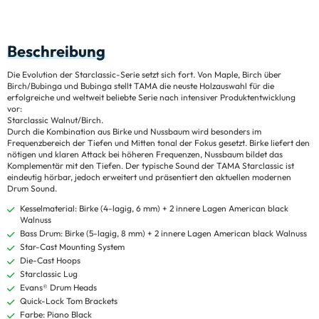
Beschreibung
Die Evolution der Starclassic-Serie setzt sich fort. Von Maple, Birch über
Birch/Bubinga und Bubinga stellt TAMA die neuste Holzauswahl für die
erfolgreiche und weltweit beliebte Serie nach intensiver Produktentwicklung
vor:
Starclassic Walnut/Birch.
Durch die Kombination aus Birke und Nussbaum wird besonders im
Frequenzbereich der Tiefen und Mitten tonal der Fokus gesetzt. Birke liefert den
nötigen und klaren Attack bei höheren Frequenzen, Nussbaum bildet das
Komplementär mit den Tiefen. Der typische Sound der TAMA Starclassic ist
eindeutig hörbar, jedoch erweitert und präsentiert den aktuellen modernen
Drum Sound.
Kesselmaterial: Birke (4-lagig, 6 mm) + 2 innere Lagen American black
Walnuss
Bass Drum: Birke (5-lagig, 8 mm) + 2 innere Lagen American black Walnuss
Star-Cast Mounting System
Die-Cast Hoops
Starclassic Lug
Evans® Drum Heads
Quick-Lock Tom Brackets
Farbe: Piano Black