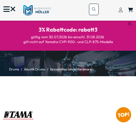
3% Rabattcode: rabatt3
gültig vom 30.07.2026 bis einschl. 31.08.2026
gilt nicht auf Yamaha CVP-900- und CLP-875-Modelle
Drums
Akustik Drums
Kesselsätze (ohne Hardware)