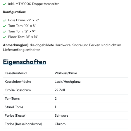
inkl. MTH1000 Doppeltomhalter
Konfiguration:
Bass Drum: 22" x 16"
Tom Tom: 10" x 8"
Tom Tom: 12" x 9"
Floor Tom: 16" x 14"
Anmerkung(en):
die abgebildete Hardware, Snare und Becken sind nicht im
Lieferumfang enthalten
Eigenschaften
Kesselmaterial
Walnuss/Birke
Kesseloberfläche
Lack/Hochglanz
Größe Bassdrum
22 Zoll
TomToms
2
Stand Toms
1
Farbe (Kessel)
Schwarz
Farbe (Kesselhardware)
Chrom