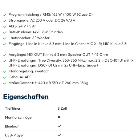
Programmleistung / RMS: 165 W / 100 W (Class-D)
Stromquelle: AC 230 V oder DC 24 V/3 A
Akku: 24 V / 5 Ah
Betriebsdauer Akku: 6-8 Stunden
Lautsprecher: 8˝ Woofer
Eingänge: Line In Klinke 6,3 mm; Line In Cinch; MIC XLR; MIC Klinke 6,3;
Ausgänge: MIX OUT Klinke 6,3 mm; Speaker OUT 4-16 Ohm
UHF-Empfänger: True Diversity, 863-865 MHz, max. 2 St. (DSC-101 U1 mit 1x
UHF-Empfänger; DSC-101 U2 mit 2x UHF-Empfänger)
Klangregelung: zweifach
Gehäuse: ABS
Maße/Gewicht: H 440 x B 330 x T 240 mm, 13 kg
Eigenschaften
Tieftöner
8 Zoll
Monitorschräge
Bluetooth
USB-Player