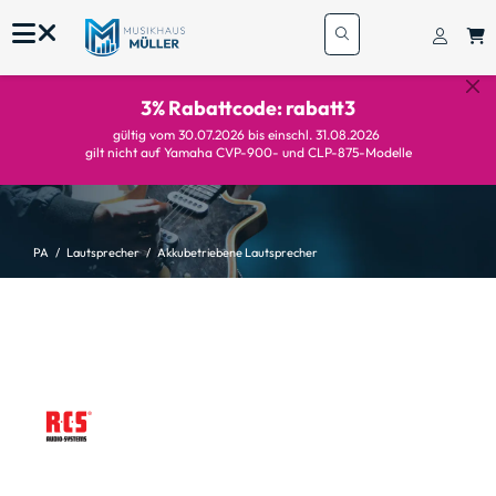
3% Rabattcode: rabatt3
gültig vom 30.07.2026 bis einschl. 31.08.2026
gilt nicht auf Yamaha CVP-900- und CLP-875-Modelle
PA
Lautsprecher
Akkubetriebene Lautsprecher