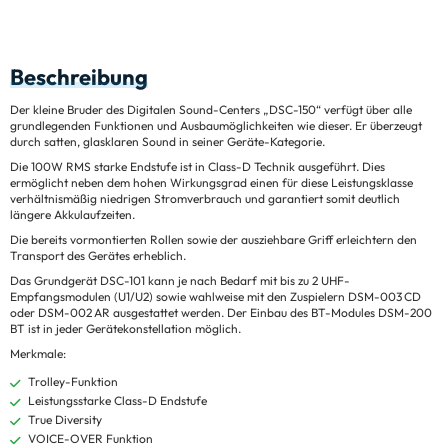
Beschreibung
Der kleine Bruder des Digitalen Sound-Centers „DSC-150“ verfügt über alle
grundlegenden Funktionen und Ausbaumöglichkeiten wie dieser. Er überzeugt
durch satten, glasklaren Sound in seiner Geräte-Kategorie.
Die 100W RMS starke Endstufe ist in Class-D Technik ausgeführt. Dies
ermöglicht neben dem hohen Wirkungsgrad einen für diese Leistungsklasse
verhältnismäßig niedrigen Stromverbrauch und garantiert somit deutlich
längere Akkulaufzeiten.
Die bereits vormontierten Rollen sowie der ausziehbare Griff erleichtern den
Transport des Gerätes erheblich.
Das Grundgerät DSC-101 kann je nach Bedarf mit bis zu 2 UHF-
Empfangsmodulen (U1/U2) sowie wahlweise mit den Zuspielern DSM-003 CD
oder DSM-002 AR ausgestattet werden. Der Einbau des BT-Modules DSM-200
BT ist in jeder Gerätekonstellation möglich.
Merkmale:
Trolley-Funktion
Leistungsstarke Class-D Endstufe
True Diversity
VOICE-OVER Funktion