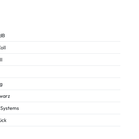
 dB
oll
ll
kg
warz
Systems
tück