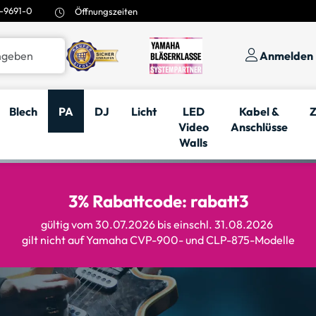
-9691-0
Öffnungszeiten
Anmelden
Blech
PA
DJ
Licht
LED
Kabel &
Z
Video
Anschlüsse
Walls
3% Rabattcode: rabatt3
gültig vom 30.07.2026 bis einschl. 31.08.2026
gilt nicht auf Yamaha CVP-900- und CLP-875-Modelle