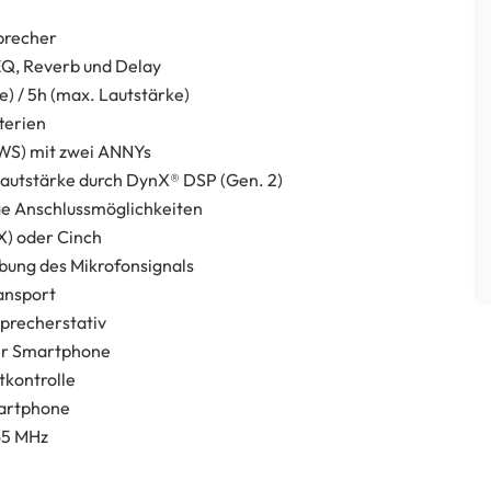
precher
EQ, Reverb und Delay
) / 5h (max. Lautstärke)
terien
WS) mit zwei ANNYs
Lautstärke durch DynX® DSP (Gen. 2)
ige Anschlussmöglichkeiten
X) oder Cinch
bung des Mikrofonsignals
ransport
precherstativ
er Smartphone
tkontrolle
martphone
65 MHz