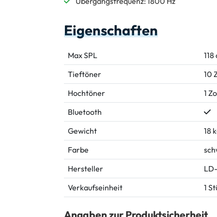
Übergangsfrequenz: 1800 Hz
Eigenschaften
Max SPL
118
Tieftöner
10 Z
Hochtöner
1 Zo
Bluetooth
Gewicht
18 
Farbe
sch
Hersteller
LD-
Verkaufseinheit
1 S
Angaben zur Produktsicherheit