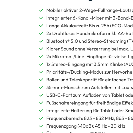
Mobiler aktiver 2-Wege-Fullrange-Lauts
Integrierter 6-Kanal-Mixer mit 3-Band-
Lange Akkulaufzeit: Bis zu 25h (ECO-Mode
2x Drahtloses Handmikrofon inkl. AA-Bat
Bluetooth® 5.0 und Stereo-Streaming (T
Klarer Sound ohne Verzerrung bei max. 
2x Mikrofon-/Line-Eingänge für vielseit
1x Stereo-Eingang mit 3,5mm Klinke (AU
Prioritäts-/Ducking-Modus zur Hervorhe
Rollen und Teleskopgriff für einfachen T
35-mm-Flansch zum Aufstellen mit Lauts
USB-C-Port zum Aufladen von Tablet od
Fußschaltereingang für freihändige Effek
Integrierte Halterung für Tablet oder S
Frequenzbereich: 823 - 832 MHz, 863 - 8
Frequenzgang (-10dB): 45 Hz - 20 kHz