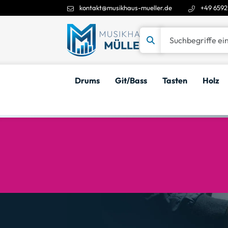
kontakt@musikhaus-mueller.de
+49 6592
Suchbegriffe eingeben
Drums
Git/Bass
Tasten
Holz