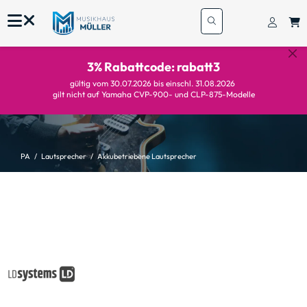
3% Rabattcode: rabatt3
gültig vom 30.07.2026 bis einschl. 31.08.2026
gilt nicht auf Yamaha CVP-900- und CLP-875-Modelle
PA
Lautsprecher
Akkubetriebene Lautsprecher