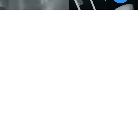
Festinstallationen
Unser Showroom
Musikhaus
Informationen
Musikhaus Johann Sebastian Müller
Kontakt
e.K. Inhaber: Hermann Konrath
Karriere
Steinbockstr. 13
Wir über uns
54550 Daun
Unser Showroom
kontakt@musikhaus-mueller.de
+49 6592-9691-0