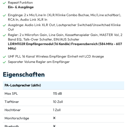
Repeat Funktion
Ein- & Ausgänge
Eingänge: 2 x Mic/Line In (XLR/Klinke Combo Buchse, Mic/Line schaltbar),
RCA In, Audio Link XLR In
Ausgänge: Audio Link XLR Out, Lautsprecher Switched/Unswitched Klinke
Out
Regler: 2 x Mikrofon Gain, Line Gain, Kassettenspieler Gain, MASTER Vol, 2
Band EQ, Talk-Over Schalter, EIN/AUS Schater
LDRM102R Empfängermodul (16 Kanäle) Frequenzbereich (584 MHz - 607
MHz)
UHF PLL 16 Kanal Wireless Empfänger Einheit mit LCD Anzeige
Separater Volume Regler am Empfänger
Eigenschaften
PA-Lautsprecher (aktiv)
Max SPL
115 dB
Tieftöner
10 Zoll
Hochtöner
1 Zoll
Monitorschräge
Bluetooth