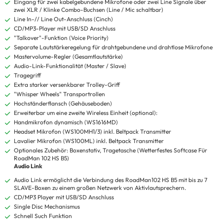
Eingang für zwei kabelgebundene Mikrofone oder zwei Line Signale über
zwei XLR / Klinke Combo-Buchsen (Line / Mic schaltbar)
Line In-// Line Out-Anschluss (Cinch)
CD/MP3-Player mit USB/SD Anschluss
"Talkover"-Funktion (Voice Priority)
Separate Lautstärkeregelung für drahtgebundene und drahtlose Mikrofone
Mastervolume-Regler (Gesamtlautstärke)
Audio-Link-Funktionalität (Master / Slave)
Tragegriff
Extra starker versenkbarer Trolley-Griff
"Whisper Wheels" Transportrollen
Hochständerflansch (Gehäuseboden)
Erweiterbar um eine zweite Wireless Einheit (optional):
Handmikrofon dynamisch (WS1616MD)
Headset Mikrofon (WS100MH1/3) inkl. Beltpack Transmitter
Lavalier Mikrofon (WS100ML) inkl. Beltpack Transmitter
Optionales Zubehör: Boxenstativ, Tragetasche (Wetterfestes Softcase Für
RoadMan 102 HS B5)
Audio Link
Audio Link ermöglicht die Verbindung des RoadMan102 HS B5 mit bis zu 7
SLAVE-Boxen zu einem großen Netzwerk von Aktivlautsprechern.
CD/MP3 Player mit USB/SD Anschluss
Single Disc Mechanismus
Schnell Such Funktion