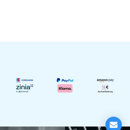
LD Systems Roadman 102 Headset
Lieferung in 1-5 Tagen*
Momentan nicht testbereit.