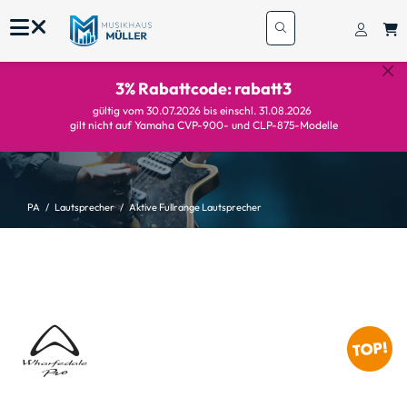
3% Rabattcode: rabatt3
gültig vom 30.07.2026 bis einschl. 31.08.2026
gilt nicht auf Yamaha CVP-900- und CLP-875-Modelle
PA
Lautsprecher
Aktive Fullrange Lautsprecher