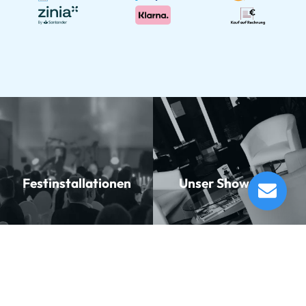
Wharfedale Pro DELTA-AXF12 12" Aktiv
Lautsprecher
Festinstallationen
Unser Showroom
Lieferung in 1-5 Tagen*
Momentan nicht testbereit.
Musikhaus
Informationen