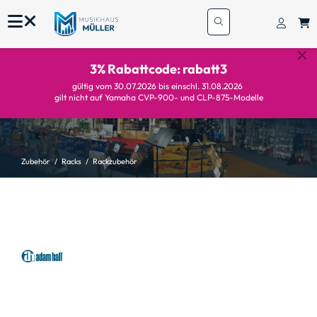
3% Rabattcode: rabatt3
gültig vom 30.07.2026 bis einschl. 31.08.2026
gilt nicht auf Yamaha CVP-900- und CLP-875-Modelle
Zubehör
Racks
Rackzubehör