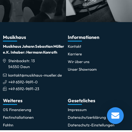
Musikhaus
Informationen
Musikhaus Johann Sebastian Müller
Kontakt
e.K. Inhaber: Hermann Konrath
Karriere
Steinbockstr. 13
Wir über uns
54550 Daun
Unser Showroom
kontakt@musikhaus-mueller.de
+49 6592-9691-0
+49 6592-9691-23
Weiteres
Gesetzliches
Adam Hall 872214
0% Finanzierung
Impressum
Lieferung in 1-5 Tagen*
Festinstallationen
Datenschutzerklärung
Momentan nicht testbereit.
Fohhn
Datenschutz-Einstellungen