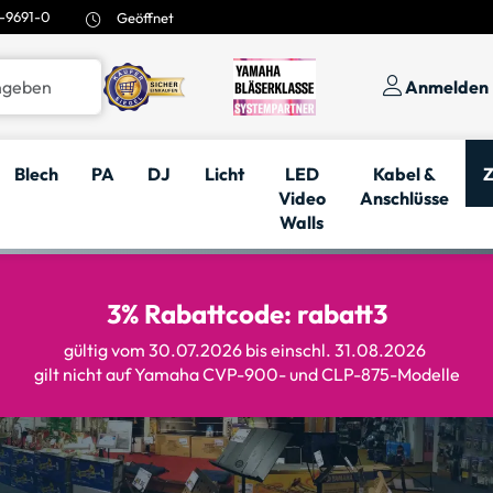
-9691-0
Geöffnet
Anmelden
Blech
PA
DJ
Licht
LED
Kabel &
Z
Video
Anschlüsse
Walls
3% Rabattcode: rabatt3
gültig vom 30.07.2026 bis einschl. 31.08.2026
gilt nicht auf Yamaha CVP-900- und CLP-875-Modelle