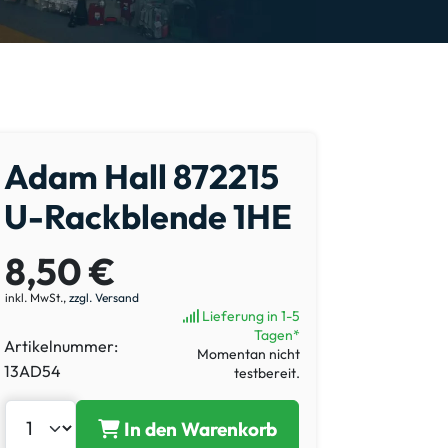
Adam Hall 872215
U-Rackblende 1HE
8,50 €
inkl. MwSt.,
zzgl. Versand
Lieferung in 1-5
Tagen*
Artikelnummer:
Momentan nicht
13AD54
testbereit.
In den Warenkorb