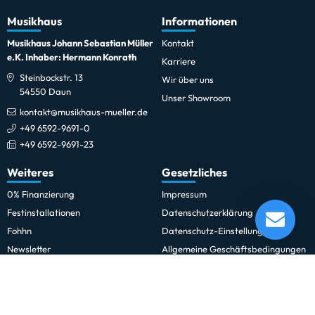
Musikhaus
Informationen
Musikhaus Johann Sebastian Müller
Kontakt
e.K. Inhaber: Hermann Konrath
Karriere
Steinbockstr. 13
Wir über uns
54550 Daun
Unser Showroom
kontakt@musikhaus-mueller.de
+49 6592-9691-0
+49 6592-9691-23
Weiteres
Gesetzliches
0% Finanzierung
Impressum
Adam Hall 87402P2 Divider 2U depth
Festinstallationen
Datenschutzerklärung
Lieferung in 1-5 Tagen*
Fohhn
Datenschutz-Einstellungen
Momentan nicht testbereit.
Newsletter
Allgemeine Geschäftsbedingungen
Professionelle Kinobeschallung
Hinweise zur Batterieentsorgung
Rechnungskauf für Schulen und
Widerrufsrecht
Behörden
Vertrag widerrufen