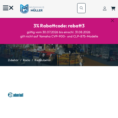
3% Rabattcode: rabatt3
gültig vom 30.07.2026 bis einschl. 31.08.2026
gilt nicht auf Yamaha CVP-900- und CLP-875-Modelle
Zubehör
Racks
Rackzubehör