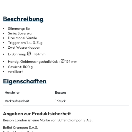
Beschreibung
Stimmung: Bb
Serie: Sovereign
Drei Monel Ventile
Trigger am 1. u. 3. Zug
Zwei Wasserklappen
Ø
L-Bohrung:
11,84mm
Ø
Handg. Goldmessingschallstück :
124 mm
Gewicht: 1100 g
versilbert
Eigenschaften
Hersteller
Besson
Verkaufseinheit
1 Stück
Angaben zur Produktsicherheit
Besson London ist eine Marke von Buffet Crampon S.A.S.
Buffet Crampon S.A.S.