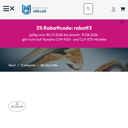
3% Rabattcode: rabatt3
gültig vom 30.07.2026 bis einschl. 31.08.2026
gilt nicht auf Yamaha CVP-900- und CLP-875-Modelle
Blech
Trompeten
Bb-Kornette