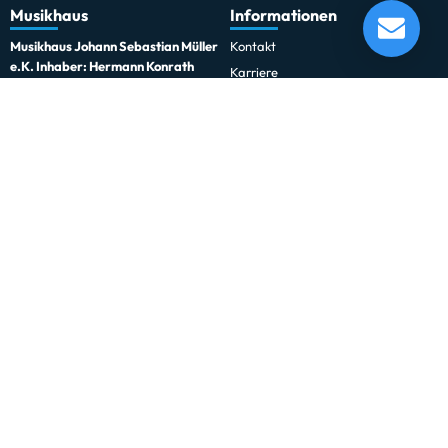
Musikhaus
Informationen
Besson BE928G-2 Sovereign Bb-Kornett
Musikhaus Johann Sebastian Müller
Kontakt
e.K. Inhaber: Hermann Konrath
Karriere
Steinbockstr. 13
Wir über uns
54550 Daun
Unser Showroom
kontakt@musikhaus-mueller.de
+49 6592-9691-0
+49 6592-9691-23
Weiteres
Gesetzliches
0% Finanzierung
Impressum
Festinstallationen
Datenschutzerklärung
Fohhn
Datenschutz-Einstellungen
Newsletter
Allgemeine Geschäftsbedingungen
Professionelle Kinobeschallung
Hinweise zur Batterieentsorgung
Rechnungskauf für Schulen und
Widerrufsrecht
Behörden
Vertrag widerrufen
Schulmusik und Bläserklasse
Zahlung und Versand