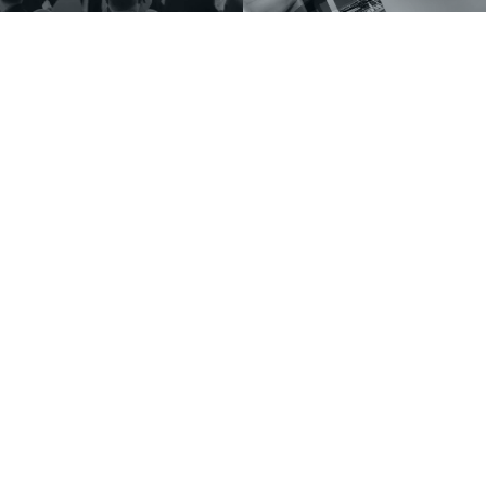
Musikhaus
Informationen
Musikhaus Johann Sebastian Müller
Kontakt
e.K. Inhaber: Hermann Konrath
Karriere
Steinbockstr. 13
Wir über uns
54550 Daun
Unser Showroom
kontakt@musikhaus-mueller.de
+49 6592-9691-0
+49 6592-9691-23
Weiteres
Gesetzliches
0% Finanzierung
Impressum
Festinstallationen
Datenschutzerklärung
Fohhn
Datenschutz-Einstellungen