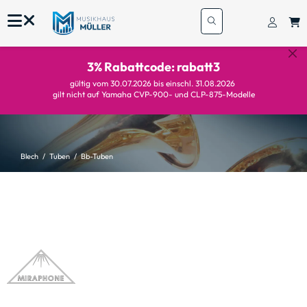
3% Rabattcode: rabatt3
gültig vom 30.07.2026 bis einschl. 31.08.2026
gilt nicht auf Yamaha CVP-900- und CLP-875-Modelle
Blech
Tuben
Bb-Tuben