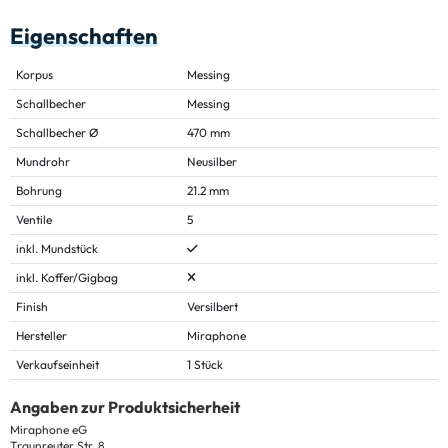
Eigenschaften
Korpus
Messing
Schallbecher
Messing
Schallbecher Ø
470 mm
Mundrohr
Neusilber
Bohrung
21.2 mm
Ventile
5
inkl. Mundstück
inkl. Koffer/Gigbag
Finish
Versilbert
Hersteller
Miraphone
Verkaufseinheit
1 Stück
Angaben zur Produktsicherheit
Miraphone eG
Traunreuter Str. 8