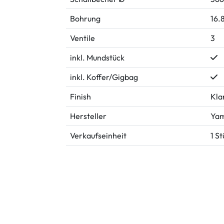
Bohrung
16.
Ventile
3
inkl. Mundstück
inkl. Koffer/Gigbag
Finish
Kla
Hersteller
Ya
Verkaufseinheit
1 S