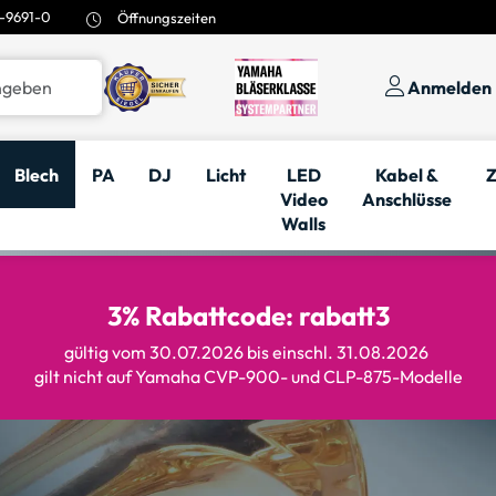
-9691-0
Öffnungszeiten
Anmelden
Blech
PA
DJ
Licht
LED
Kabel &
Z
Video
Anschlüsse
Walls
3% Rabattcode: rabatt3
gültig vom 30.07.2026 bis einschl. 31.08.2026
gilt nicht auf Yamaha CVP-900- und CLP-875-Modelle