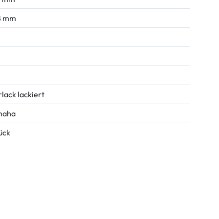
8 mm
rlack lackiert
maha
tück