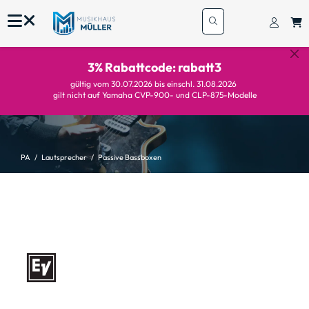
3% Rabattcode: rabatt3
gültig vom 30.07.2026 bis einschl. 31.08.2026
gilt nicht auf Yamaha CVP-900- und CLP-875-Modelle
PA
Lautsprecher
Passive Bassboxen