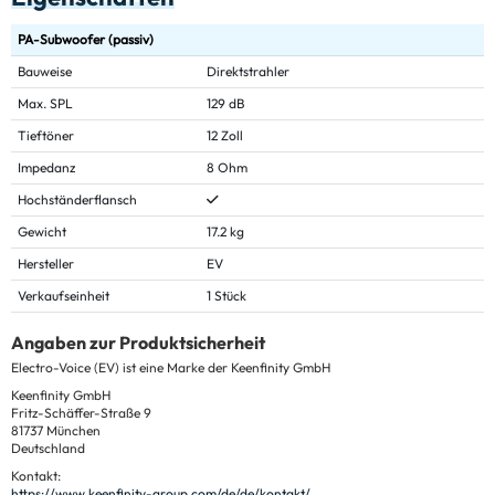
PA-Subwoofer (passiv)
Bauweise
Direktstrahler
Max. SPL
129 dB
Tieftöner
12 Zoll
Impedanz
8 Ohm
Hochständerflansch
Gewicht
17.2 kg
Hersteller
EV
Verkaufseinheit
1 Stück
Angaben zur Produktsicherheit
Electro-Voice (EV) ist eine Marke der Keenfinity GmbH
Keenfinity GmbH
Fritz-Schäffer-Straße 9
81737 München
Deutschland
Kontakt:
https://www.keenfinity-group.com/de/de/kontakt/