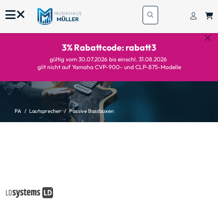
3% Rabattcode: rabatt3
gültig vom 30.07.2026 bis einschl. 31.08.2026
gilt nicht auf Yamaha CVP-900- und CLP-875-Modelle
PA
Lautsprecher
Passive Bassboxen