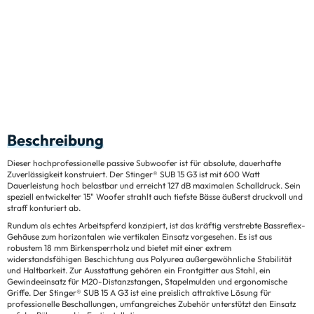
Beschreibung
Dieser hochprofessionelle passive Subwoofer ist für absolute, dauerhafte
Zuverlässigkeit konstruiert. Der Stinger® SUB 15 G3 ist mit 600 Watt
Dauerleistung hoch belastbar und erreicht 127 dB maximalen Schalldruck. Sein
speziell entwickelter 15" Woofer strahlt auch tiefste Bässe äußerst druckvoll und
straff konturiert ab.
Rundum als echtes Arbeitspferd konzipiert, ist das kräftig verstrebte Bassreflex-
Gehäuse zum horizontalen wie vertikalen Einsatz vorgesehen. Es ist aus
robustem 18 mm Birkensperrholz und bietet mit einer extrem
widerstandsfähigen Beschichtung aus Polyurea außergewöhnliche Stabilität
und Haltbarkeit. Zur Ausstattung gehören ein Frontgitter aus Stahl, ein
Gewindeeinsatz für M20-Distanzstangen, Stapelmulden und ergonomische
Griffe. Der Stinger® SUB 15 A G3 ist eine preislich attraktive Lösung für
professionelle Beschallungen, umfangreiches Zubehör unterstützt den Einsatz