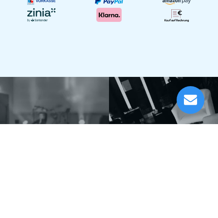
LD Systems Stinger Sub 15 G3
Lieferung in 1-5 Tagen*
Momentan nicht testbereit.
Festinstallationen
Unser Showroom