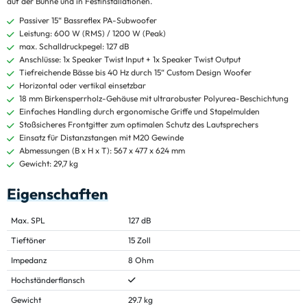
auf der Bühne und in Festinstallationen.
Passiver 15“ Bassreflex PA-Subwoofer
Leistung: 600 W (RMS) / 1200 W (Peak)
max. Schalldruckpegel: 127 dB
Anschlüsse: 1x Speaker Twist Input + 1x Speaker Twist Output
Tiefreichende Bässe bis 40 Hz durch 15“ Custom Design Woofer
Horizontal oder vertikal einsetzbar
18 mm Birkensperrholz-Gehäuse mit ultrarobuster Polyurea-Beschichtung
Einfaches Handling durch ergonomische Griffe und Stapelmulden
Stoßsicheres Frontgitter zum optimalen Schutz des Lautsprechers
Einsatz für Distanzstangen mit M20 Gewinde
Abmessungen (B x H x T): 567 x 477 x 624 mm
Gewicht: 29,7 kg
Eigenschaften
Max. SPL
127 dB
Tieftöner
15 Zoll
Impedanz
8 Ohm
Hochständerflansch
Gewicht
29.7 kg