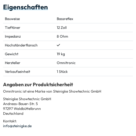
Eigenschaften
Bauweise
Bassreflex
Tieftöner
12 Zoll
Impedanz
8 Ohm
Hochständerflansch
Gewicht
19 kg
Hersteller
Omnitronic
Verkaufseinheit
1 Stück
Angaben zur Produktsicherheit
Omnitronic ist eine Marke von Steinigke Showtechnic GmbH
Steinigke Showtechnic GmbH
Andreas-Bauer-Str. 5
97297 Waldbüttelbrunn
Deutschland
Kontakt:
info@steinigke.de