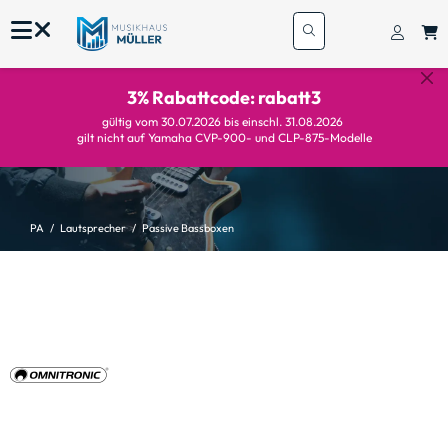
3% Rabattcode: rabatt3
gültig vom 30.07.2026 bis einschl. 31.08.2026
gilt nicht auf Yamaha CVP-900- und CLP-875-Modelle
PA
Lautsprecher
Passive Bassboxen