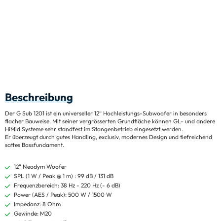
Beschreibung
Der G Sub 1201 ist ein universeller 12“ Hochleistungs-Subwoofer in besonders
flacher Bauweise. Mit seiner vergrösserten Grundfläche können GL- und andere
HiMid Systeme sehr standfest im Stangenbetrieb eingesetzt werden.
Er überzeugt durch gutes Handling, exclusiv, modernes Design und tiefreichend
sattes Bassfundament.
12" Neodym Woofer
SPL (1 W / Peak @ 1 m) : 99 dB / 131 dB
Frequenzbereich: 38 Hz - 220 Hz (- 6 dB)
Power (AES / Peak): 500 W / 1500 W
Impedanz: 8 Ohm
Gewinde: M20