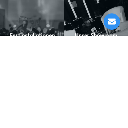
Seeburg Acoustic Line G Sub 1201
Lieferung in 45 - 49 Tagen*
Momentan nicht testbereit.
Festinstallationen
Unser Showroom
Musikhaus
Informationen
Musikhaus Johann Sebastian Müller
Kontakt
e.K. Inhaber: Hermann Konrath
Karriere
Steinbockstr. 13
Wir über uns
54550 Daun
Unser Showroom
kontakt@musikhaus-mueller.de
+49 6592-9691-0