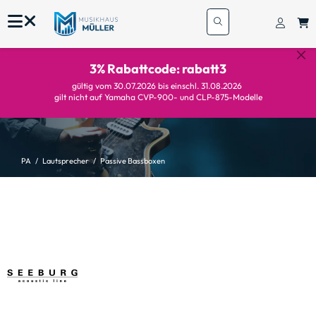
3% Rabattcode: rabatt3
gültig vom 30.07.2026 bis einschl. 31.08.2026
gilt nicht auf Yamaha CVP-900- und CLP-875-Modelle
PA
Lautsprecher
Passive Bassboxen