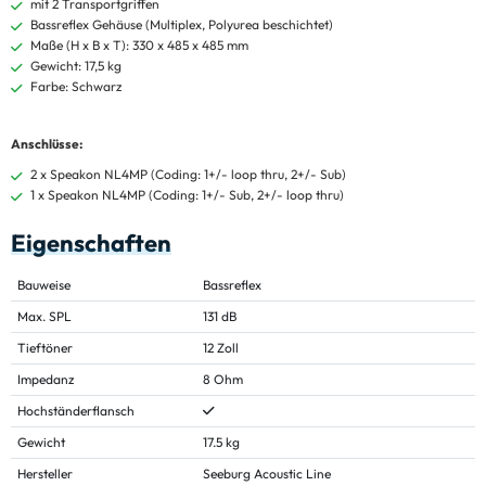
mit 2 Transportgriffen
Bassreflex Gehäuse (Multiplex, Polyurea beschichtet)
Maße (H x B x T): 330 x 485 x 485 mm
Gewicht: 17,5 kg
Farbe: Schwarz
Anschlüsse:
2 x Speakon NL4MP (Coding: 1+/- loop thru, 2+/- Sub)
1 x Speakon NL4MP (Coding: 1+/- Sub, 2+/- loop thru)
Eigenschaften
Bauweise
Bassreflex
Max. SPL
131 dB
Tieftöner
12 Zoll
Impedanz
8 Ohm
Hochständerflansch
Gewicht
17.5 kg
Hersteller
Seeburg Acoustic Line