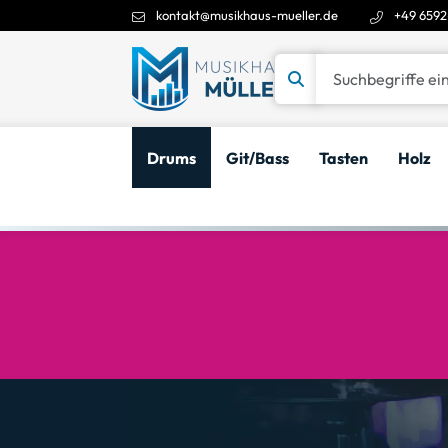
kontakt@musikhaus-mueller.de
+49 6592
Suchbegriffe eingeben
Drums
Git/Bass
Tasten
Holz