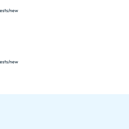
uests/new
uests/new