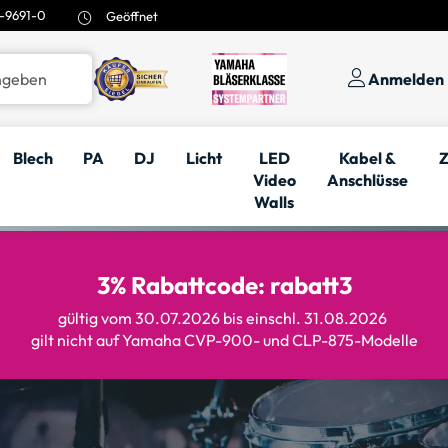
-9691-0
Geöffnet
Anmelden
Blech
PA
DJ
Licht
LED
Kabel &
Z
Video
Anschlüsse
Walls
3% Rabattcode: rabatt3
gültig vom 30.07.2026 bis einschl. 31.08.2026
gilt nicht auf Yamaha CVP-900- und CLP-875-Modelle