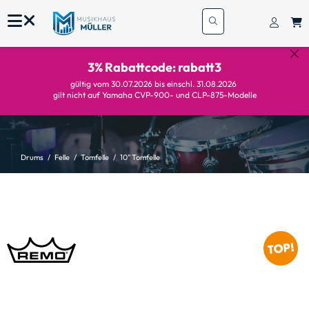
3% Rabattcode: rabatt3
gültig vom 30.07.2026 bis einschl. 31.08.2026
gilt nicht auf Yamaha CVP-900- und CLP-875-Modelle
Drums
Felle
Tomfelle
10" Tomfelle