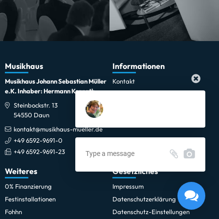
Musikhaus
Informationen
Musikhaus Johann Sebastian Müller
Kontakt
e.K. Inhaber: Hermann Konrath
Karriere
Steinbockstr. 13
Wir über uns
54550 Daun
Unser Showroom
kontakt@musikhaus-mueller.de
+49 6592-9691-0
+49 6592-9691-23
Weiteres
Gesetzliches
Remo 10" Emperor coated
0% Finanzierung
Impressum
Lieferung in 1-5 Tagen*
Festinstallationen
Datenschutzerklärung
Im Showroom testbereit!
Fohhn
Datenschutz-Einstellungen