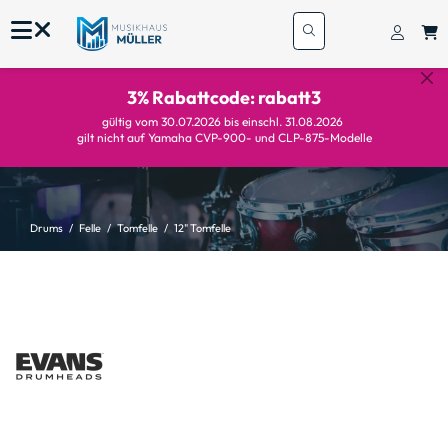
3% Rabattcode: rabatt3
gültig vom 30.07.2026 bis einschl. 31.08.2026
gilt nicht auf Yamaha CVP-900- und CLP-875-Modelle
Drums
Felle
Tomfelle
12" Tomfelle