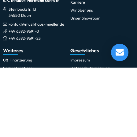
e.K. Inhaber: Hermann Konrath
Karriere
Steinbockstr. 13
Wir über uns
54550 Daun
Unser Showroom
kontakt@musikhaus-mueller.de
+49 6592-9691-0
+49 6592-9691-23
Evans 12" EC2S / SST Coated Control
Weiteres
Gesetzliches
Lieferung in 5-10 Tagen*
Momentan nicht testbereit.
0% Finanzierung
Impressum
Festinstallationen
Datenschutzerklärung
Fohhn
Datenschutz-Einstellungen
Newsletter
Allgemeine Geschäftsbedingungen
Professionelle Kinobeschallung
Hinweise zur Batterieentsorgung
Rechnungskauf für Schulen und
Widerrufsrecht
Behörden
Vertrag widerrufen
Schulmusik und Bläserklasse
Zahlung und Versand
Sitemap
Erklärung zur Barrierefreiheit
Vertrag widerrufen