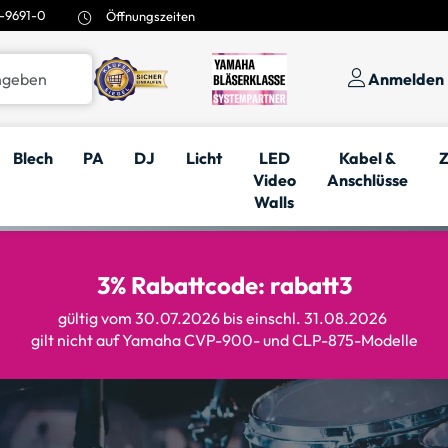
-9691-0
Öffnungszeiten
Anmelden
Blech
PA
DJ
Licht
LED
Kabel &
Z
Video
Anschlüsse
Walls
3% Rabattcode: rabatt3
gültig vom 30.07.2026 bis einschl. 31.08.2026
gilt nicht auf Yamaha CVP-900- und CLP-875-Modelle