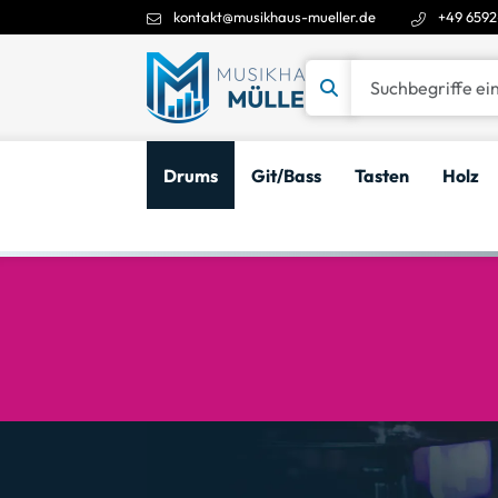
kontakt@musikhaus-mueller.de
+49 6592
Suchbegriffe eingeben
Drums
Git/Bass
Tasten
Holz