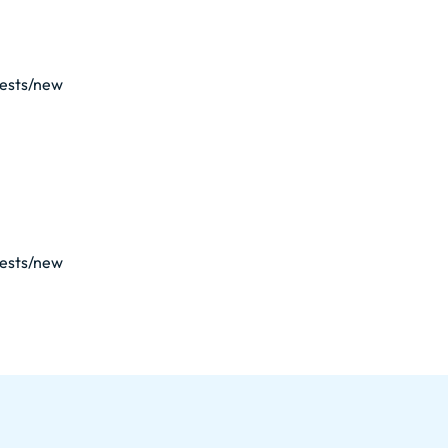
uests/new
uests/new