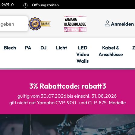
-9691-0
Öffnungszeiten
Anmelden
Blech
PA
DJ
Licht
LED
Kabel &
Z
Video
Anschlüsse
Walls
3% Rabattcode: rabatt3
gültig vom 30.07.2026 bis einschl. 31.08.2026
gilt nicht auf Yamaha CVP-900- und CLP-875-Modelle