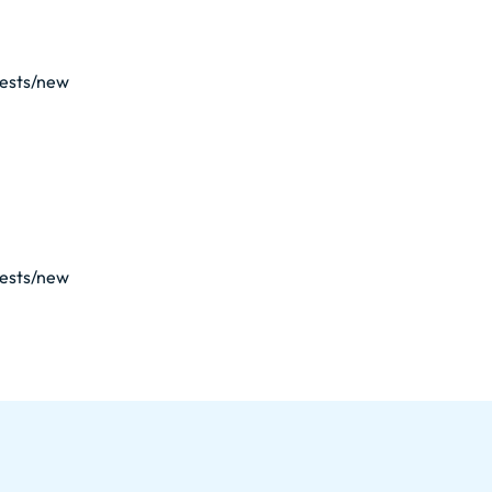
uests/new
uests/new