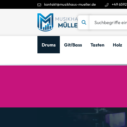
kontakt@musikhaus-mueller.de
+49 6592
Suchbegriffe eingeben
Drums
Git/Bass
Tasten
Holz