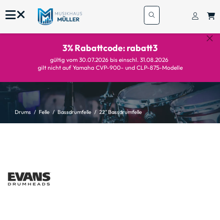
3% Rabattcode: rabatt3
gültig vom 30.07.2026 bis einschl. 31.08.2026
gilt nicht auf Yamaha CVP-900- und CLP-875-Modelle
Drums
Felle
Bassdrumfelle
22" Bassdrumfelle