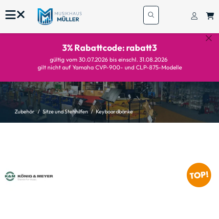
3% Rabattcode: rabatt3
gültig vom 30.07.2026 bis einschl. 31.08.2026
gilt nicht auf Yamaha CVP-900- und CLP-875-Modelle
Zubehör
Sitze und Stehhilfen
Keyboardbänke