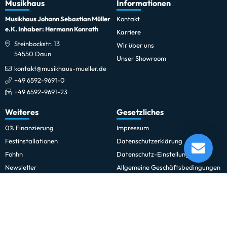
Musikhaus
Informationen
Musikhaus Johann Sebastian Müller
Kontakt
e.K. Inhaber: Hermann Konrath
Karriere
Steinbockstr. 13
Wir über uns
54550 Daun
Unser Showroom
kontakt@musikhaus-mueller.de
+49 6592-9691-0
+49 6592-9691-23
Weiteres
Gesetzliches
0% Finanzierung
Impressum
K&M 14065 Keyboardbank schwarz
Festinstallationen
Datenschutzerklärung
Lieferung in 1-5 Tagen*
Fohhn
Datenschutz-Einstellungen
Momentan nicht testbereit.
Newsletter
Allgemeine Geschäftsbedingungen
Professionelle Kinobeschallung
Hinweise zur Batterieentsorgung
Rechnungskauf für Schulen und
Widerrufsrecht
Behörden
Vertrag widerrufen
Schulmusik und Bläserklasse
Zahlung und Versand