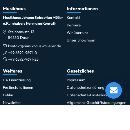
Musikhaus
Informationen
Musikhaus Johann Sebastian Müller
Kontakt
e.K. Inhaber: Hermann Konrath
Karriere
Steinbockstr. 13
Wir über uns
54550 Daun
Unser Showroom
kontakt@musikhaus-mueller.de
+49 6592-9691-0
+49 6592-9691-23
Weiteres
Gesetzliches
0% Finanzierung
Impressum
K&M 17581 Heli 2 E-Gitarrenständer - Schwarz
Festinstallationen
Datenschutzerklärung
Lieferung in 1-5 Tagen*
Fohhn
Datenschutz-Einstellungen
Im Showroom testbereit!
Newsletter
Allgemeine Geschäftsbedingungen
Professionelle Kinobeschallung
Hinweise zur Batterieentsorgung
Rechnungskauf für Schulen und
Widerrufsrecht
Behörden
Vertrag widerrufen