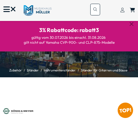
3% Rabattcode: rabatt3
gültig vom 30.07.2026 bis einschl. 31.08.2026
gilt nicht auf Yamaha CVP-900- und CLP-875-Modelle
Zubehör
Ständer
Instrumentenständer
Ständer für Gitarren und Bässe