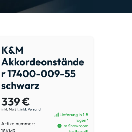
K&M
Akkordeonstände
r 17400-009-55
schwarz
339 €
inkl. MwSt.,
inkl. Versand
Lieferung in 1-5
Tagen*
Artikelnummer:
Im Showroom
18KM9
testbereit!