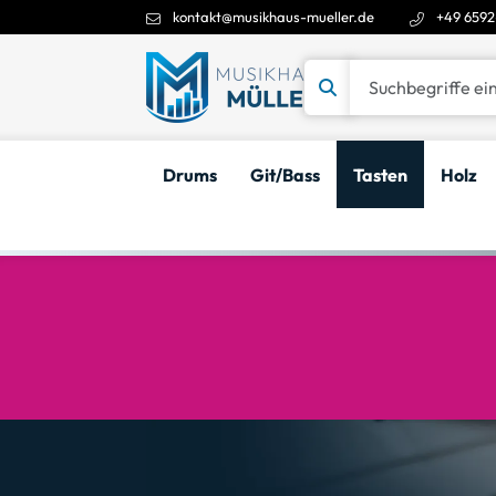
kontakt@musikhaus-mueller.de
+49 6592
Suchbegriffe eingeben
Drums
Git/Bass
Tasten
Holz