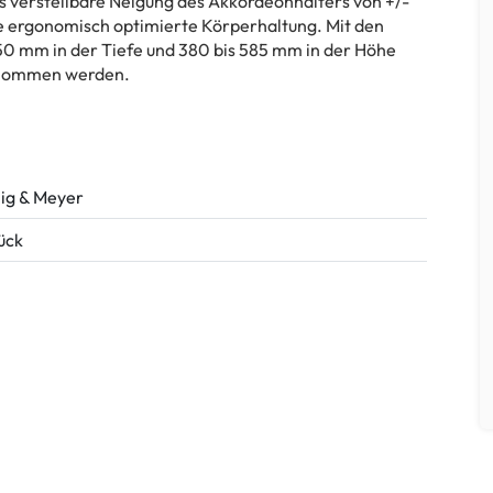
s verstellbare Neigung des Akkordeonhalters von +/-
ne ergonomisch optimierte Körperhaltung. Mit den
250 mm in der Tiefe und 380 bis 585 mm in der Höhe
enommen werden.
ig & Meyer
tück