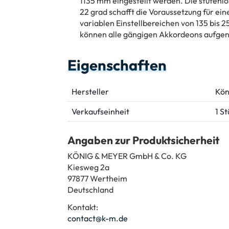
1135 mm eingestellt werden. Die stufenlo
22 grad schafft die Voraussetzung für ei
variablen Einstellbereichen von 135 bis 
können alle gängigen Akkordeons aufg
Eigenschaften
Hersteller
Kön
Verkaufseinheit
1 S
Angaben zur Produktsicherheit
KÖNIG & MEYER GmbH & Co. KG
Kiesweg 2a
97877 Wertheim
Deutschland
Kontakt:
contact@k-m.de