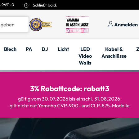
-9691-0
Schließt bald.
Anmelden
Blech
PA
DJ
Licht
LED
Kabel &
Z
Video
Anschlüsse
Walls
3% Rabattcode: rabatt3
gültig vom 30.07.2026 bis einschl. 31.08.2026
gilt nicht auf Yamaha CVP-900- und CLP-875-Modelle