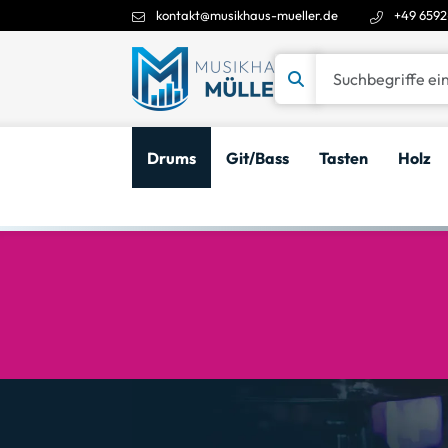
kontakt@musikhaus-mueller.de
+49 6592
Suchbegriffe eingeben
Drums
Git/Bass
Tasten
Holz