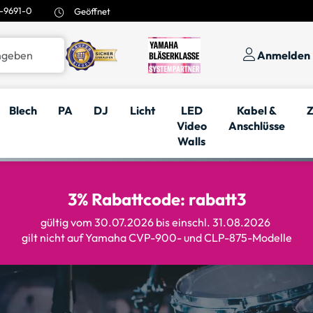
-9691-0
Geöffnet
Anmelden
Blech
PA
DJ
Licht
LED
Kabel &
Z
Video
Anschlüsse
Walls
3% Rabattcode: rabatt3
gültig vom 30.07.2026 bis einschl. 31.08.2026
gilt nicht auf Yamaha CVP-900- und CLP-875-Modelle