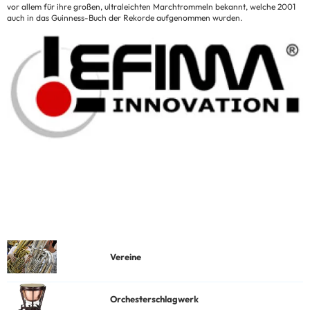
vor allem für ihre großen, ultraleichten Marchtrommeln bekannt, welche 2001
auch in das Guinness-Buch der Rekorde aufgenommen wurden.
Vereine
Orchesterschlagwerk