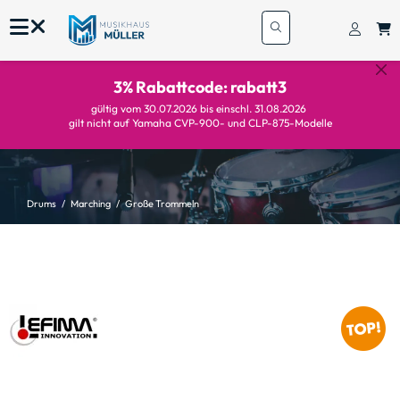
3% Rabattcode: rabatt3
gültig vom 30.07.2026 bis einschl. 31.08.2026
gilt nicht auf Yamaha CVP-900- und CLP-875-Modelle
Drums
Marching
Große Trommeln