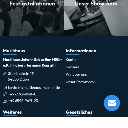
Festinstallationen
Unser Showroom
Musikhaus
Informationen
Musikhaus Johann Sebastian Müller
Kontakt
e.K. Inhaber: Hermann Konrath
Karriere
Steinbockstr. 13
Wir über uns
54550 Daun
Unser Showroom
kontakt@musikhaus-mueller.de
+49 6592-9691-0
Lefima BMB 2014 Bass Drum
+49 6592-9691-23
Lieferung in 120 - 124 Tagen*
Momentan nicht testbereit.
Weiteres
Gesetzliches
0% Finanzierung
Impressum