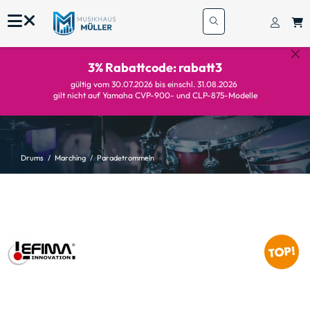
3% Rabattcode: rabatt3
gültig vom 30.07.2026 bis einschl. 31.08.2026
gilt nicht auf Yamaha CVP-900- und CLP-875-Modelle
Drums
Marching
Paradetrommeln