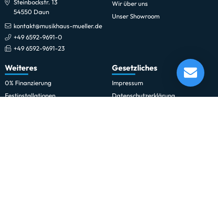
Steinbockstr. 13
Wir über uns
54550 Daun
Unser Showroom
kontakt@musikhaus-mueller.de
+49 6592-9691-0
+49 6592-9691-23
Lefima RU8 1412 Paradetrommel
Weiteres
Gesetzliches
Lieferung in 120 - 124 Tagen*
Momentan nicht testbereit.
0% Finanzierung
Impressum
Festinstallationen
Datenschutzerklärung
Fohhn
Datenschutz-Einstellungen
Newsletter
Allgemeine Geschäftsbedingungen
Professionelle Kinobeschallung
Hinweise zur Batterieentsorgung
Rechnungskauf für Schulen und
Widerrufsrecht
Behörden
Vertrag widerrufen
Schulmusik und Bläserklasse
Zahlung und Versand
Sitemap
Erklärung zur Barrierefreiheit
Vertrag widerrufen