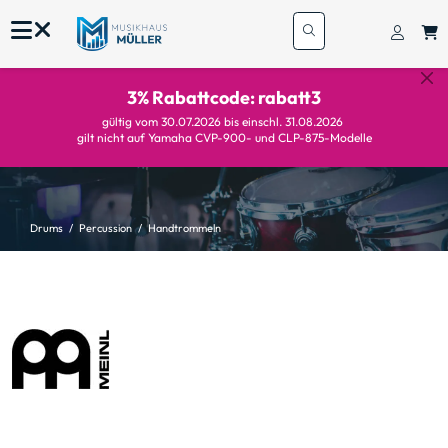
3% Rabattcode: rabatt3
gültig vom 30.07.2026 bis einschl. 31.08.2026
gilt nicht auf Yamaha CVP-900- und CLP-875-Modelle
Drums
Percussion
Handtrommeln