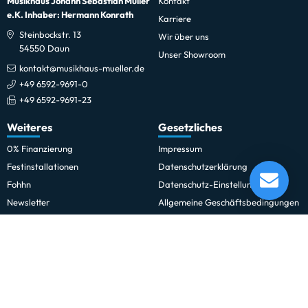
Musikhaus Johann Sebastian Müller
Kontakt
e.K. Inhaber: Hermann Konrath
Karriere
Steinbockstr. 13
Wir über uns
54550 Daun
Unser Showroom
kontakt@musikhaus-mueller.de
+49 6592-9691-0
+49 6592-9691-23
Weiteres
Gesetzliches
0% Finanzierung
Impressum
Meinl FD20T-TF 20" Framedrum
Festinstallationen
Datenschutzerklärung
Lieferung in 1-5 Tagen*
Fohhn
Datenschutz-Einstellungen
Momentan nicht testbereit.
Newsletter
Allgemeine Geschäftsbedingungen
Professionelle Kinobeschallung
Hinweise zur Batterieentsorgung
Rechnungskauf für Schulen und
Widerrufsrecht
Behörden
Vertrag widerrufen
Schulmusik und Bläserklasse
Zahlung und Versand
Sitemap
Erklärung zur Barrierefreiheit