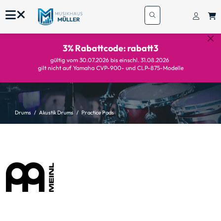
3% Rabattcode: rabatt3
gültig vom 30.07.2026 bis einschl. 31.08.2026
gilt nicht auf Yamaha CVP-900- und CLP-875-Modelle
Drums
Akustik Drums
Practice Pads