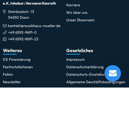
e.K. Inhaber: Hermann Konrath
Karriere
Steinbockstr. 13
Wir über uns
54550 Daun
Unser Showroom
kontakt@musikhaus-mueller.de
+49 6592-9691-0
+49 6592-9691-23
Weiteres
Gesetzliches
0% Finanzierung
Impressum
Meinl MPP-12-JB 12" Practice Pad
Festinstallationen
Datenschutzerklärung
Lieferung in 1-5 Tagen*
Fohhn
Datenschutz-Einstellungen
Momentan nicht testbereit.
Newsletter
Allgemeine Geschäftsbedingungen
Professionelle Kinobeschallung
Hinweise zur Batterieentsorgung
Rechnungskauf für Schulen und
Widerrufsrecht
Behörden
Vertrag widerrufen
Schulmusik und Bläserklasse
Zahlung und Versand
Sitemap
Erklärung zur Barrierefreiheit