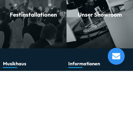
Festinstallationen
Unser Showroom
Miraphone 24R 1100-A110 Bb-Flügelhorn
Lieferung in 60 - 64 Tagen*
Momentan nicht testbereit.
Musikhaus
Informationen
Musikhaus Johann Sebastian Müller
Kontakt
e.K. Inhaber: Hermann Konrath
Karriere
Steinbockstr. 13
Wir über uns
54550 Daun
Unser Showroom
kontakt@musikhaus-mueller.de
+49 6592-9691-0
+49 6592-9691-23
Weiteres
Gesetzliches