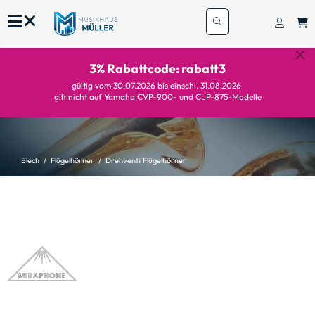
3% Rabattcode: rabatt3
gültig vom 30.07.2026 bis einschl. 31.08.2026
gilt nicht auf Yamaha CVP-900- und CLP-875-Modelle
Blech
Flügelhörner
Drehventil Flügelhörner