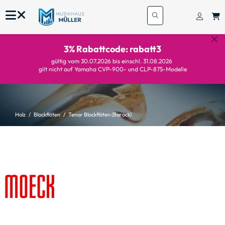
3% Rabattcode: rabatt3
gültig vom 30.07.2026 bis einschl. 31.08.2026
gilt nicht auf Yamaha CVP-900- und CLP-875-Modelle
Holz
Blockflöten
Tenor Blockflöten (Barock)