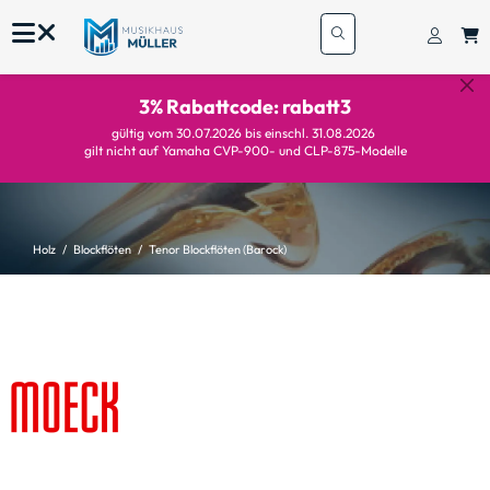
3% Rabattcode: rabatt3
gültig vom 30.07.2026 bis einschl. 31.08.2026
gilt nicht auf Yamaha CVP-900- und CLP-875-Modelle
Holz
Blockflöten
Tenor Blockflöten (Barock)