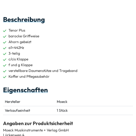
Beschreibung
Tenor Plus
barocke Griffweise
Ahorn gebeizt
a1=442Hz
3-teilig
c/cis Klappe
f und g Klappe
verstellbare Daumenstütze und Trageband
Koffer und Pflegezubehör
Eigenschaften
Hersteller
Moeck
Verkaufseinheit
1 Stück
Angaben zur Produktsicherheit
Moeck Musikinstrumente + Verlag GmbH
Lückenweg 4