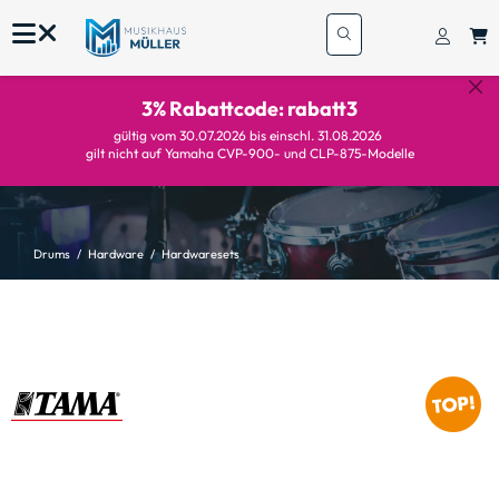
3% Rabattcode: rabatt3
gültig vom 30.07.2026 bis einschl. 31.08.2026
gilt nicht auf Yamaha CVP-900- und CLP-875-Modelle
Drums
Hardware
Hardwaresets