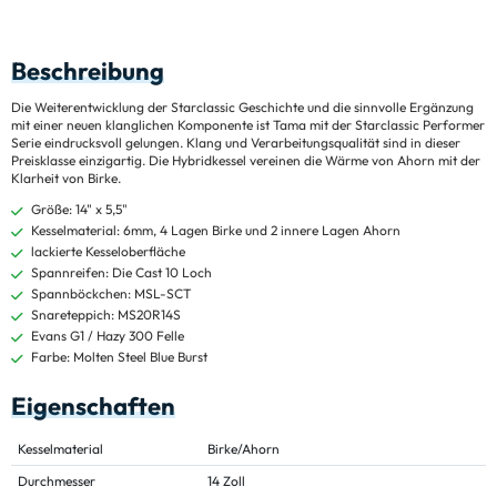
Beschreibung
Die Weiterentwicklung der Starclassic Geschichte und die sinnvolle Ergänzung
mit einer neuen klanglichen Komponente ist Tama mit der Starclassic Performer
Serie eindrucksvoll gelungen. Klang und Verarbeitungsqualität sind in dieser
Preisklasse einzigartig. Die Hybridkessel vereinen die Wärme von Ahorn mit der
Klarheit von Birke.
Größe: 14" x 5,5"
Kesselmaterial: 6mm, 4 Lagen Birke und 2 innere Lagen Ahorn
lackierte Kesseloberfläche
Spannreifen: Die Cast 10 Loch
Spannböckchen: MSL-SCT
Snareteppich: MS20R14S
Evans G1 / Hazy 300 Felle
Farbe: Molten Steel Blue Burst
Eigenschaften
Kesselmaterial
Birke/Ahorn
Durchmesser
14 Zoll