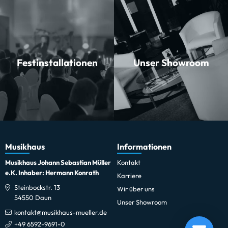
Festinstallationen
Unser Showroom
Musikhaus
Informationen
Musikhaus Johann Sebastian Müller
Kontakt
e.K. Inhaber: Hermann Konrath
Karriere
Steinbockstr. 13
Wir über uns
54550 Daun
Unser Showroom
kontakt@musikhaus-mueller.de
Tama 14"x5,5" Starclassic Performer Snare MSL
+49 6592-9691-0