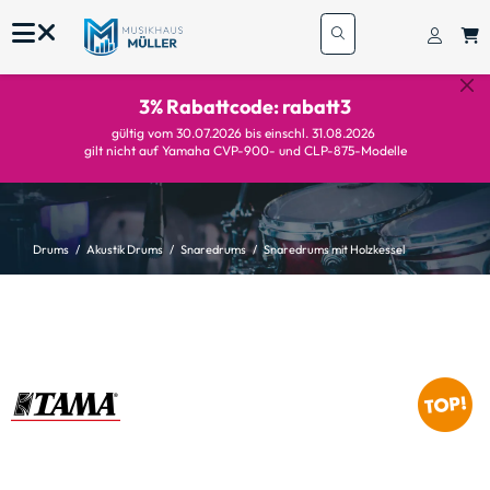
3% Rabattcode: rabatt3
gültig vom 30.07.2026 bis einschl. 31.08.2026
gilt nicht auf Yamaha CVP-900- und CLP-875-Modelle
Drums
Akustik Drums
Snaredrums
Snaredrums mit Holzkessel